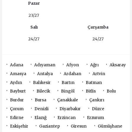
Pazar
23/27
Salı
Çarşamba
24/27
24/27
Adana
Adıyaman
Afyon
Ağrı
Aksaray
Amasya
Antalya
Ardahan
Artvin
Aydın
Balıkesir
Bartın
Batman
Bayburt
Bilecik
Bingöl
Bitlis
Bolu
Burdur
Bursa
Çanakkale
Çankırı
Çorum
Denizli
Diyarbakır
Düzce
Edirne
Elazığ
Erzincan
Erzurum
Eskişehir
Gaziantep
Giresun
Gümüşhane