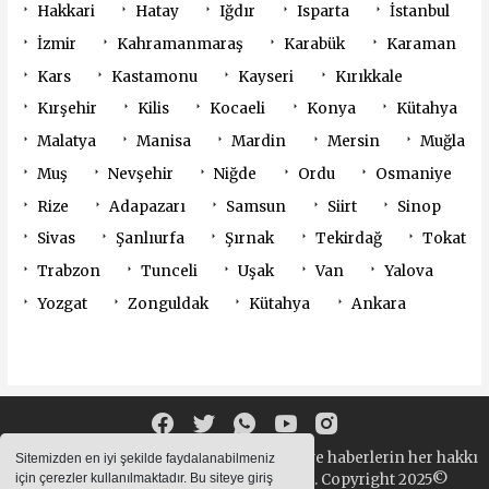
Hakkari
Hatay
Iğdır
Isparta
İstanbul
İzmir
Kahramanmaraş
Karabük
Karaman
Kars
Kastamonu
Kayseri
Kırıkkale
Kırşehir
Kilis
Kocaeli
Konya
Kütahya
Malatya
Manisa
Mardin
Mersin
Muğla
Muş
Nevşehir
Niğde
Ordu
Osmaniye
Rize
Adapazarı
Samsun
Siirt
Sinop
Sivas
Şanlıurfa
Şırnak
Tekirdağ
Tokat
Trabzon
Tunceli
Uşak
Van
Yalova
Yozgat
Zonguldak
Kütahya
Ankara
Sitemizde bulunan yazı , video, fotoğraf ve haberlerin her hakkı
Sitemizden en iyi şekilde faydalanabilmeniz
saklıdır. izinsiz içerikler kullanılamaz. Copyright 2025©
için çerezler kullanılmaktadır. Bu siteye giriş