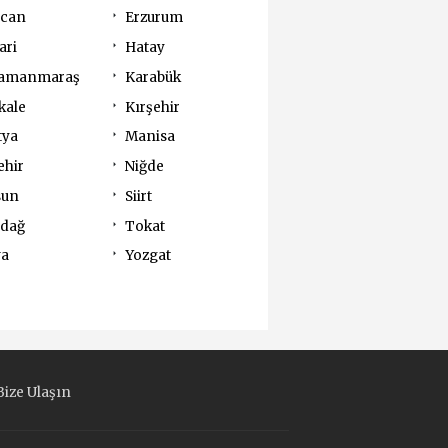
ncan
Erzurum
ari
Hatay
amanmaraş
Karabük
kale
Kırşehir
tya
Manisa
ehir
Niğde
sun
Siirt
rdağ
Tokat
va
Yozgat
ize Ulaşın