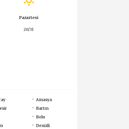
Pazartesi
20/31
ray
Amasya
esir
Bartın
Bolu
um
Denizli