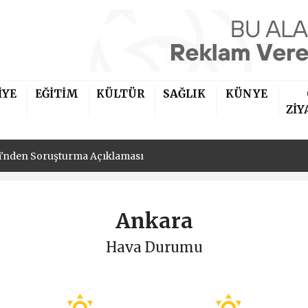
iler Derneği'nin Yeni Başkanı İbrahim Kaya Oldu
İYE
EĞİTİM
KÜLTÜR
SAĞLIK
KÜNYE
si'nden Soruşturma Açıklaması
ZİY
iler Derneği'nin Yeni Başkanı İbrahim Kaya Oldu
si'nden Soruşturma Açıklaması
Ankara
Hava Durumu