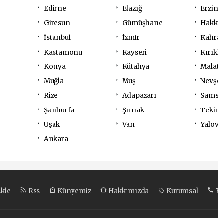
Edirne
Elazığ
Erzi
Giresun
Gümüşhane
Hakk
İstanbul
İzmir
Kahr
Kastamonu
Kayseri
Kırık
Konya
Kütahya
Mala
Muğla
Muş
Nevş
Rize
Adapazarı
Sam
Şanlıurfa
Şırnak
Teki
Uşak
Van
Yalo
Ankara
Ekle
Rss
Künyemiz
Hakkımızda
Kurumsal
B