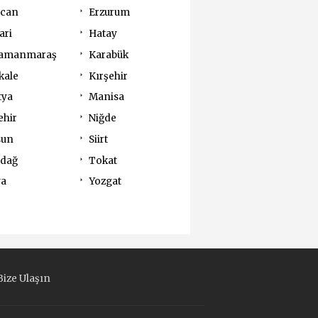
ncan
Erzurum
ari
Hatay
amanmaraş
Karabük
kale
Kırşehir
tya
Manisa
ehir
Niğde
sun
Siirt
rdağ
Tokat
va
Yozgat
ize Ulaşın