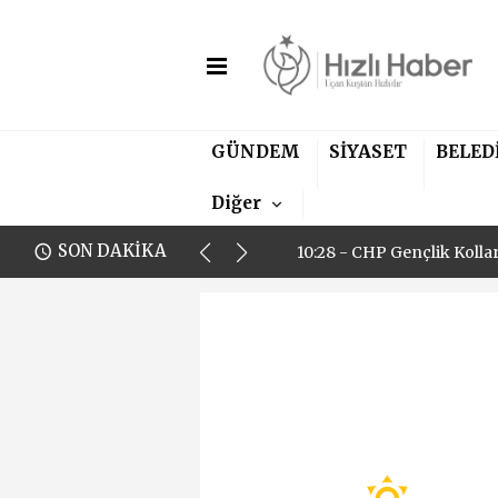
00:18 - Bülent Ersoy'un H
GÜNDEM
SİYASET
BELED
10:28 - CHP Gençlik Kolla
Diğer
00:18 - Bülent Ersoy'un H
SON DAKİKA
10:28 - CHP Gençlik Kolla