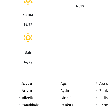
16/32
Cuma
14/32
Salı
14/29
n
Afyon
Ağrı
Aksa
Artvin
Aydın
Balık
Bilecik
Bingöl
Bitlis
Çanakkale
Çankırı
Çor