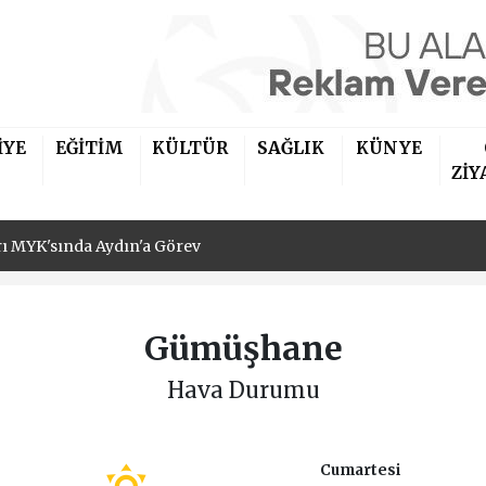
ayatı Beyaz Perdeye Taşınıyor!
İYE
EĞİTİM
KÜLTÜR
SAĞLIK
KÜNYE
rı MYK'sında Aydın'a Görev
ZİY
ayatı Beyaz Perdeye Taşınıyor!
rı MYK'sında Aydın'a Görev
Gümüşhane
Hava Durumu
Cumartesi