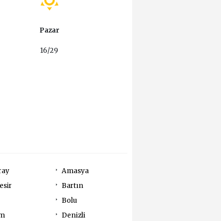
Pazar
16/29
ray
Amasya
esir
Bartın
Bolu
um
Denizli