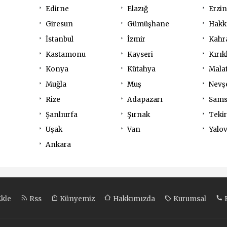
Edirne
Elazığ
Erzi
Giresun
Gümüşhane
Hakk
İstanbul
İzmir
Kahr
Kastamonu
Kayseri
Kırık
Konya
Kütahya
Mala
Muğla
Muş
Nevş
Rize
Adapazarı
Sam
Şanlıurfa
Şırnak
Teki
Uşak
Van
Yalo
Ankara
Ekle
Rss
Künyemiz
Hakkımızda
Kurumsal
B