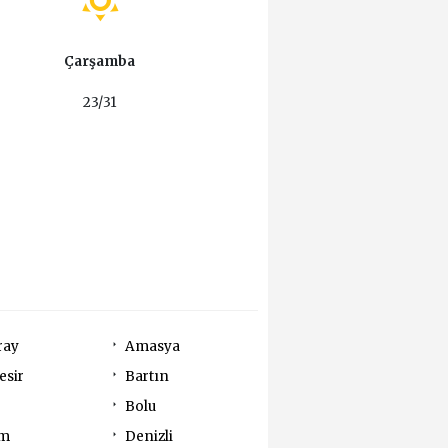
Çarşamba
23/31
ray
Amasya
esir
Bartın
Bolu
um
Denizli