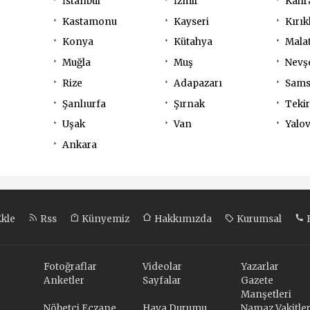
İstanbul
İzmir
Kahr
Kastamonu
Kayseri
Kırık
Konya
Kütahya
Mala
Muğla
Muş
Nevş
Rize
Adapazarı
Sam
Şanlıurfa
Şırnak
Teki
Uşak
Van
Yalo
Ankara
Ekle
Rss
Künyemiz
Hakkımızda
Kurumsal
B
Fotoğraflar
Videolar
Yazarlar
Anketler
Sayfalar
Gazete
Manşetleri
Nöbetçi Eczane
Hava Durumu
Namaz Vakitler