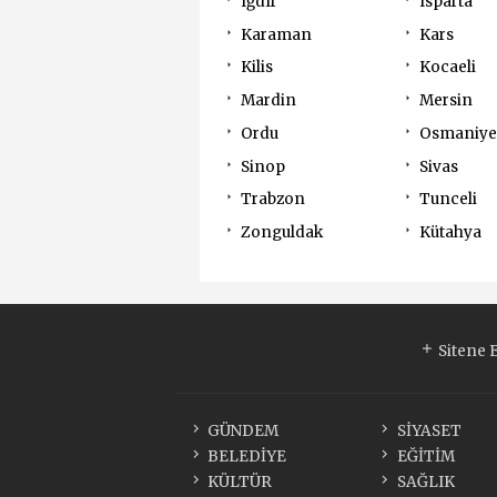
Iğdır
Isparta
Karaman
Kars
Kilis
Kocaeli
Mardin
Mersin
Ordu
Osmaniye
Sinop
Sivas
Trabzon
Tunceli
Zonguldak
Kütahya
Sitene 
GÜNDEM
SİYASET
BELEDİYE
EĞİTİM
KÜLTÜR
SAĞLIK