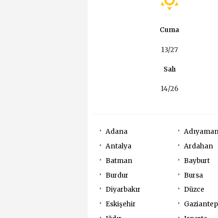
Cuma
13/27
Salı
14/26
Adana
Adıyama
Antalya
Ardahan
Batman
Bayburt
Burdur
Bursa
Diyarbakır
Düzce
Eskişehir
Gaziantep