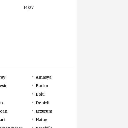
14/27
ray
Amasya
esir
Bartın
Bolu
um
Denizli
ncan
Erzurum
ari
Hatay