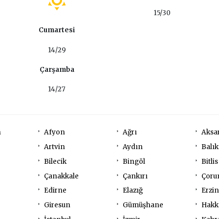
15/30
Cumartesi
14/29
Çarşamba
14/27
n
Afyon
Ağrı
Aksa
Artvin
Aydın
Balık
Bilecik
Bingöl
Bitlis
Çanakkale
Çankırı
Çor
Edirne
Elazığ
Erzi
Giresun
Gümüşhane
Hakk