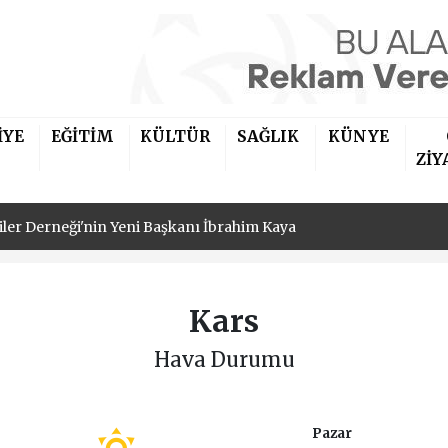
İYE
EĞİTİM
KÜLTÜR
SAĞLIK
KÜNYE
iler Derneği'nin Yeni Başkanı İbrahim Kaya
ZİY
iler Derneği'nin Yeni Başkanı İbrahim Kaya
iler Derneği'nin Yeni Başkanı İbrahim Kaya
Kars
Hava Durumu
Pazar