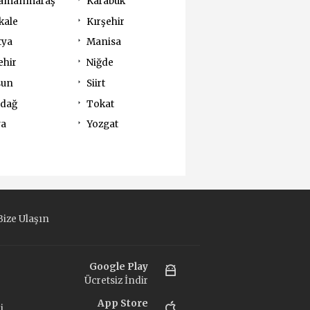
amanmaraş
Karabük
kale
Kırşehir
tya
Manisa
ehir
Niğde
sun
Siirt
rdağ
Tokat
va
Yozgat
ize Ulaşın
Google Play
Ücretsiz İndir
App Store
i