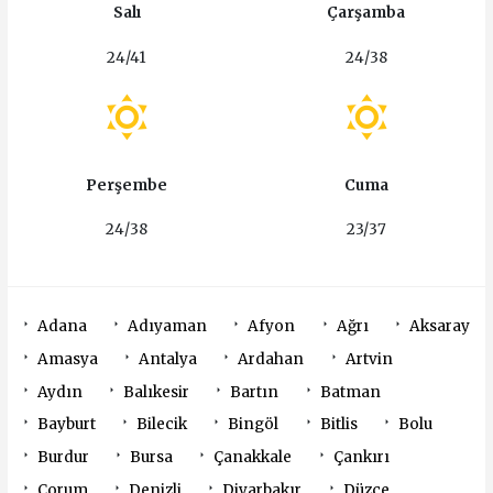
Salı
Çarşamba
24/41
24/38
Perşembe
Cuma
24/38
23/37
Adana
Adıyaman
Afyon
Ağrı
Aksaray
Amasya
Antalya
Ardahan
Artvin
Aydın
Balıkesir
Bartın
Batman
Bayburt
Bilecik
Bingöl
Bitlis
Bolu
Burdur
Bursa
Çanakkale
Çankırı
Çorum
Denizli
Diyarbakır
Düzce