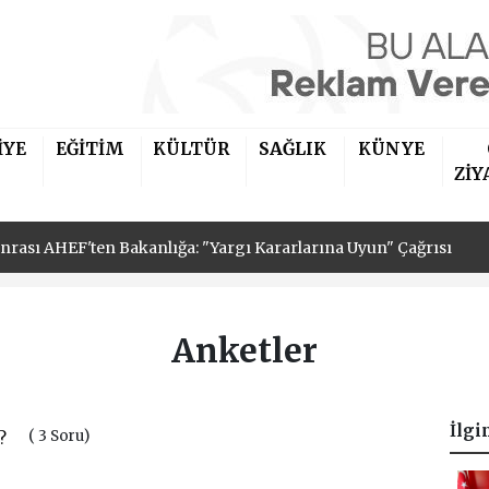
onrası AHEF'ten Bakanlığa: "Yargı Kararlarına Uyun" Çağrısı
İYE
EĞİTİM
KÜLTÜR
SAĞLIK
KÜNYE
'nden Kocagür'de Çocuklara Mobil Bakım Desteği
ZİY
n Çalışmaları Yerinde İnceledi
onrası AHEF'ten Bakanlığa: "Yargı Kararlarına Uyun" Çağrısı
'nden Kocagür'de Çocuklara Mobil Bakım Desteği
Anketler
İlgi
( 3 Soru)
?