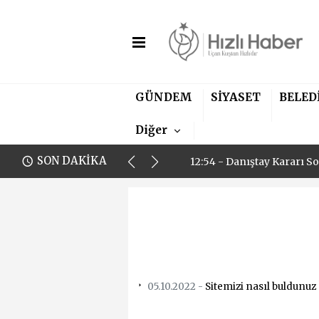
12:54 - Danıştay Kararı S
GÜNDEM
SİYASET
BELED
23:30 - Efeler Belediyesi
Diğer
15:38 - Başkan Vekili Özca
SON DAKİKA
12:54 - Danıştay Kararı S
23:30 - Efeler Belediyesi
05.10.2022 -
Sitemizi nasıl buldunuz 