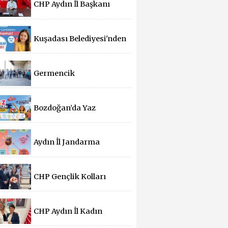
CHP Aydın İl Başkanı
Bayırlı’dan Çine Yangını
İçin Geçmiş Olsun Mesajı
Kuşadası Belediyesi'nden
Yeni Eğitim Yılında
Öğrencilere Üçlü Destek
Germencik
Belediyesi'nden Sıcak
Hava Mesaisi
Düzenlemesi
Bozdoğan’da Yaz
Şenlikleri Başlıyor: 55
Mahallede Çocuklar
Eğlenceyle Buluşacak
Aydın İl Jandarma
Komutanlığı İlk 6 Ayda
Suçla Mücadelede Dikkat
Çeken Başarılar Elde Etti
CHP Gençlik Kolları
MYK'sında Aydın'a Görev
CHP Aydın İl Kadın
Kolları Başkanlığına