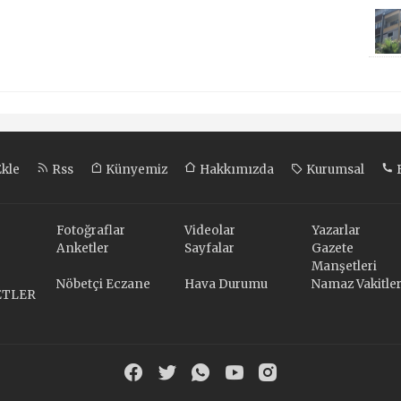
Ekle
Rss
Künyemiz
Hakkımızda
Kurumsal
B
Fotoğraflar
Videolar
Yazarlar
Anketler
Sayfalar
Gazete
Manşetleri
Nöbetçi Eczane
Hava Durumu
Namaz Vakitler
ETLER