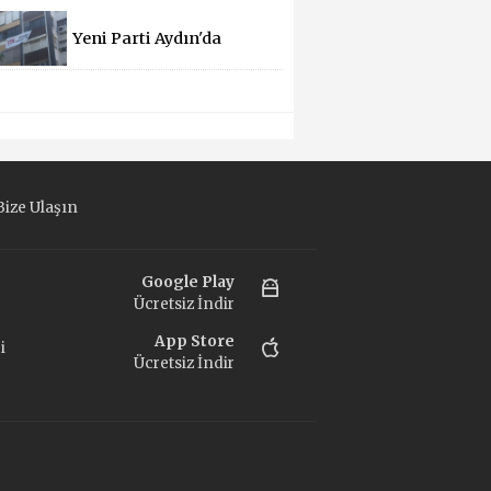
Dilek Kılıç Atandı
Yeni Parti Aydın'da
Faaliyete Geçti
ize Ulaşın
Google Play
Ücretsiz İndir
App Store
i
Ücretsiz İndir