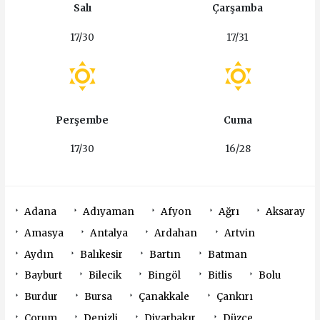
Salı
Çarşamba
17/30
17/31
Perşembe
Cuma
17/30
16/28
Adana
Adıyaman
Afyon
Ağrı
Aksaray
Amasya
Antalya
Ardahan
Artvin
Aydın
Balıkesir
Bartın
Batman
Bayburt
Bilecik
Bingöl
Bitlis
Bolu
Burdur
Bursa
Çanakkale
Çankırı
Çorum
Denizli
Diyarbakır
Düzce