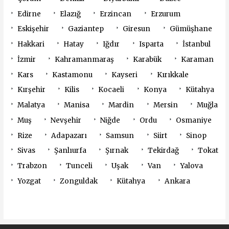
Edirne
Elazığ
Erzincan
Erzurum
Eskişehir
Gaziantep
Giresun
Gümüşhane
Hakkari
Hatay
Iğdır
Isparta
İstanbul
İzmir
Kahramanmaraş
Karabük
Karaman
Kars
Kastamonu
Kayseri
Kırıkkale
Kırşehir
Kilis
Kocaeli
Konya
Kütahya
Malatya
Manisa
Mardin
Mersin
Muğla
Muş
Nevşehir
Niğde
Ordu
Osmaniye
Rize
Adapazarı
Samsun
Siirt
Sinop
Sivas
Şanlıurfa
Şırnak
Tekirdağ
Tokat
Trabzon
Tunceli
Uşak
Van
Yalova
Yozgat
Zonguldak
Kütahya
Ankara