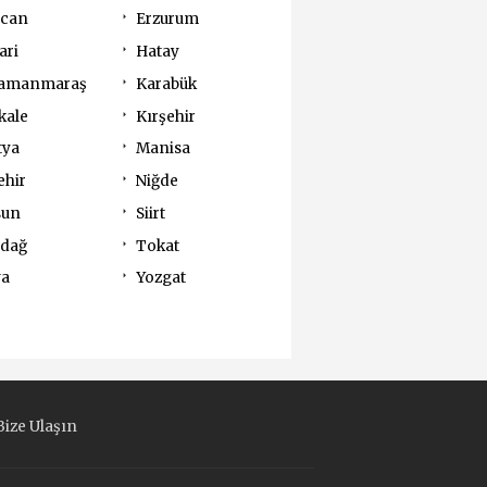
ncan
Erzurum
ari
Hatay
amanmaraş
Karabük
kale
Kırşehir
tya
Manisa
ehir
Niğde
sun
Siirt
rdağ
Tokat
va
Yozgat
ize Ulaşın