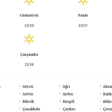
Cumartesi
Pazar
23/39
23/37
Çarşamba
21/38
n
Afyon
Ağrı
Aksa
Artvin
Aydın
Balık
Bilecik
Bingöl
Bitlis
Çanakkale
Çankırı
Çor