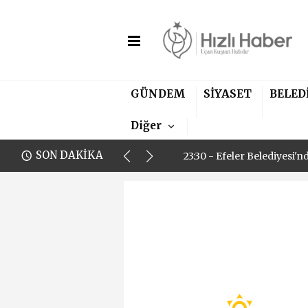
12:54 - Danıştay Kararı S
23:30 - Efeler Belediyesi
GÜNDEM
SİYASET
BELED
15:38 - Başkan Vekili Özca
Diğer
12:54 - Danıştay Kararı S
SON DAKİKA
23:30 - Efeler Belediyesi