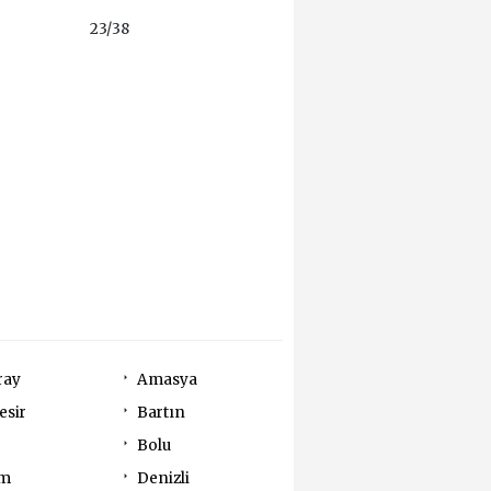
23/38
ray
Amasya
esir
Bartın
Bolu
um
Denizli