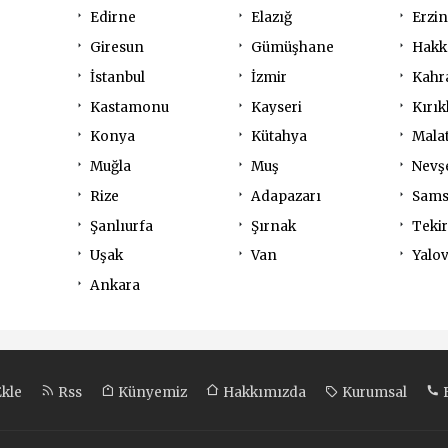
Edirne
Elazığ
Erzi
Giresun
Gümüşhane
Hakk
İstanbul
İzmir
Kahr
Kastamonu
Kayseri
Kırık
Konya
Kütahya
Mala
Muğla
Muş
Nevş
Rize
Adapazarı
Sam
Şanlıurfa
Şırnak
Teki
Uşak
Van
Yalo
Ankara
Ekle
Rss
Künyemiz
Hakkımızda
Kurumsal
B