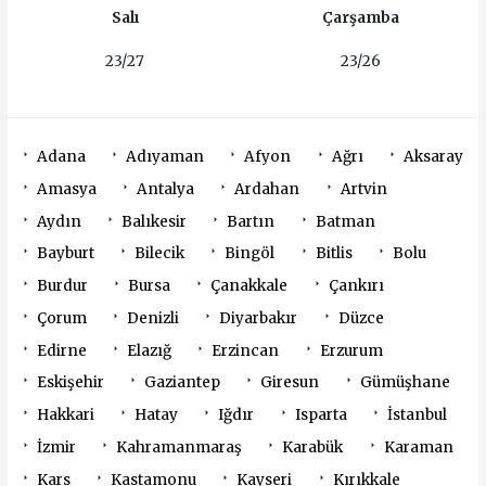
Salı
Çarşamba
23/27
23/26
Adana
Adıyaman
Afyon
Ağrı
Aksaray
Amasya
Antalya
Ardahan
Artvin
Aydın
Balıkesir
Bartın
Batman
Bayburt
Bilecik
Bingöl
Bitlis
Bolu
Burdur
Bursa
Çanakkale
Çankırı
Çorum
Denizli
Diyarbakır
Düzce
Edirne
Elazığ
Erzincan
Erzurum
Eskişehir
Gaziantep
Giresun
Gümüşhane
Hakkari
Hatay
Iğdır
Isparta
İstanbul
İzmir
Kahramanmaraş
Karabük
Karaman
Kars
Kastamonu
Kayseri
Kırıkkale