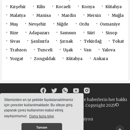
Kırşehir
Kilis
Kocaeli
Konya
Kütahya
Malatya
Manisa
Mardin
Mersin
Muğla
Muş
Nevşehir
Niğde
Ordu
Osmaniye
Rize
Adapazarı
Samsun
Siirt
Sinop
Sivas
Şanlıurfa
Şırnak
Tekirdağ
Tokat
Trabzon
Tunceli
Uşak
Van
Yalova
Yozgat
Zonguldak
Kütahya
Ankara
Sitemizde bulunan yazı , video, fotoğraf ve haberlerin her hakkı
Sitemizden en iyi şekilde faydalanabilmeniz
saklıdır. izinsiz içerikler kullanılamaz. Copyright 2025©
için çerezler kullanılmaktadır. Bu siteye giriş
yaparak çerez kullanımını kabul etmiş
sayılıyorsunuz.
Daha fazla bilgi
Haber Yazılımı:
Web Aksiyon
haber yazılımı
haber paketi
haber scripti
haber yazılım
haber
Tamam