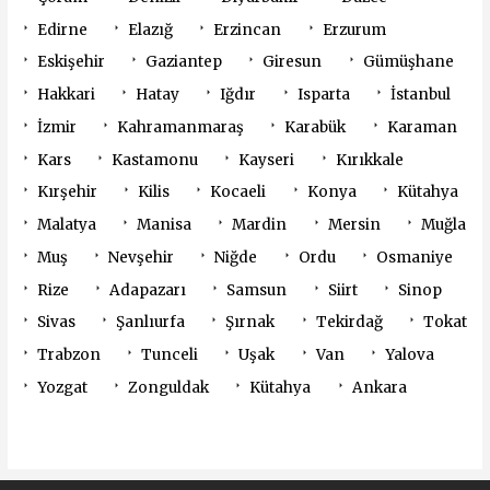
Edirne
Elazığ
Erzincan
Erzurum
Eskişehir
Gaziantep
Giresun
Gümüşhane
Hakkari
Hatay
Iğdır
Isparta
İstanbul
İzmir
Kahramanmaraş
Karabük
Karaman
Kars
Kastamonu
Kayseri
Kırıkkale
Kırşehir
Kilis
Kocaeli
Konya
Kütahya
Malatya
Manisa
Mardin
Mersin
Muğla
Muş
Nevşehir
Niğde
Ordu
Osmaniye
Rize
Adapazarı
Samsun
Siirt
Sinop
Sivas
Şanlıurfa
Şırnak
Tekirdağ
Tokat
Trabzon
Tunceli
Uşak
Van
Yalova
Yozgat
Zonguldak
Kütahya
Ankara