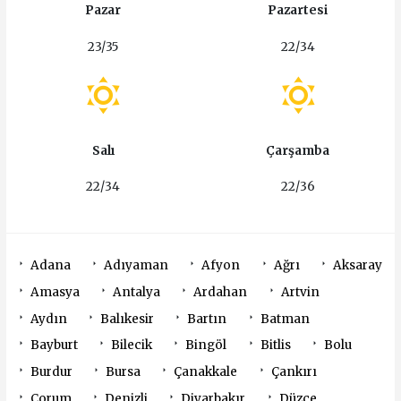
Pazar
Pazartesi
23/35
22/34
Salı
Çarşamba
22/34
22/36
Adana
Adıyaman
Afyon
Ağrı
Aksaray
Amasya
Antalya
Ardahan
Artvin
Aydın
Balıkesir
Bartın
Batman
Bayburt
Bilecik
Bingöl
Bitlis
Bolu
Burdur
Bursa
Çanakkale
Çankırı
Çorum
Denizli
Diyarbakır
Düzce