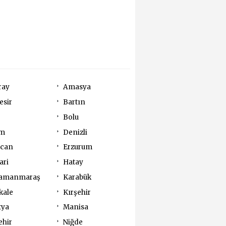
ray
Amasya
esir
Bartın
Bolu
um
Denizli
ncan
Erzurum
ari
Hatay
amanmaraş
Karabük
kale
Kırşehir
tya
Manisa
ehir
Niğde