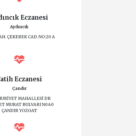
dıncık Eczanesi
Aydıncık
AH. ÇEKEREK CAD. NO:20 A
atih Eczanesi
Çandır
URİYET MAHALLESİ DR
T MURAT BULVARI N0:40
ÇANDIR YOZGAT