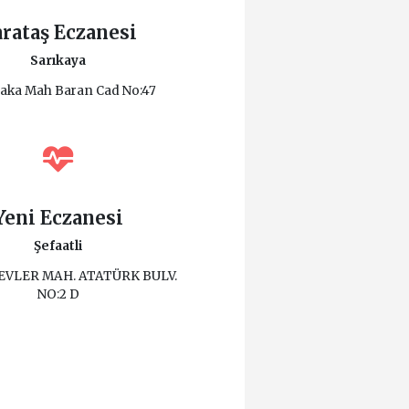
rataş Eczanesi
Sarıkaya
yaka Mah Baran Cad No:47
Yeni Eczanesi
Şefaatli
EVLER MAH. ATATÜRK BULV.
NO:2 D