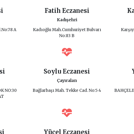
si
Fatih Eczanesi
Ka
Kadışehri
.No:78 A
Kadıoğlu Mah.Cumhuriyet Bulvarı
Karşı
No:83 B
si
Soylu Eczanesi
Çayıralan
K NO:30
Bağlarbaşı Mah. Tekke Cad. No:5 4
BAHÇELI
AT
si
Yücel Eczanesi