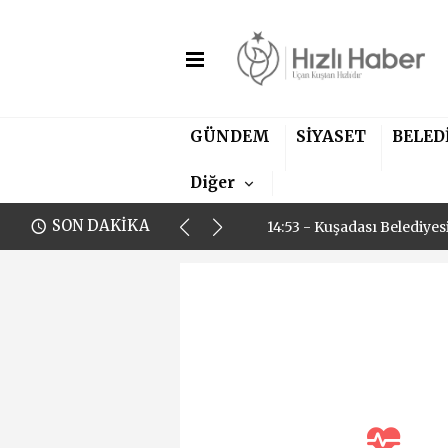
11:00 - Aydın Fenerbahçel
GÜNDEM
SİYASET
BELED
14:53 - Kuşadası Belediye
Diğer
11:00 - Aydın Fenerbahçel
SON DAKİKA
14:53 - Kuşadası Belediye