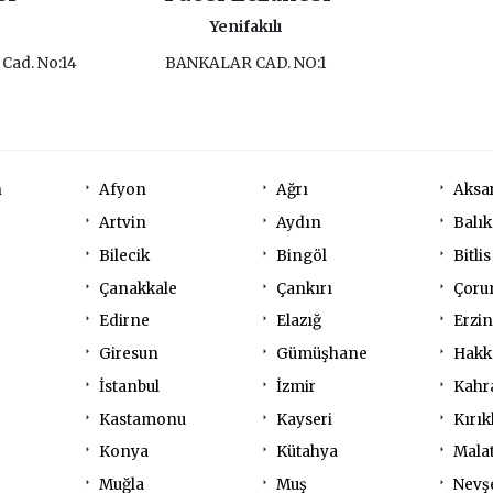
Yenifakılı
 Cad. No:14
BANKALAR CAD. NO:1
n
Afyon
Ağrı
Aksa
Artvin
Aydın
Balık
Bilecik
Bingöl
Bitlis
Çanakkale
Çankırı
Çor
Edirne
Elazığ
Erzi
Giresun
Gümüşhane
Hakk
İstanbul
İzmir
Kahr
Kastamonu
Kayseri
Kırık
Konya
Kütahya
Mala
Muğla
Muş
Nevş