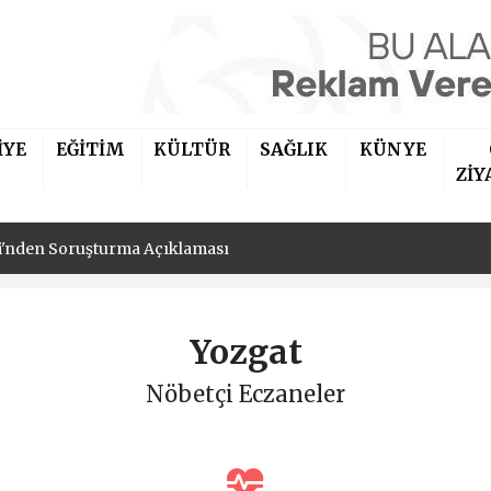
iler Derneği'nin Yeni Başkanı İbrahim Kaya Oldu
İYE
EĞİTİM
KÜLTÜR
SAĞLIK
KÜNYE
si'nden Soruşturma Açıklaması
ZİY
iler Derneği'nin Yeni Başkanı İbrahim Kaya Oldu
si'nden Soruşturma Açıklaması
Yozgat
Nöbetçi Eczaneler