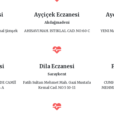
si
Ayçiçek Eczanesi
Ay
Akdağmadeni
mal Şimşek
AHISAVI MAH. ISTIKLAL CAD. NO:60 C
YENI M
si
Dila Eczanesi
F
Saraykent
DE CAMİİ
Fatih Sultan Mehmet Mah. Gazi Mustafa
CUMH
4 A
Kemal Cad. NO:5 10-11
MEHME