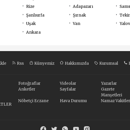
Rize
Adapazarı
Sam
Şanlıurfa
Şırnak
Teki
Uşak
Van
Yalo
Ankara
Ekle
Rss
Künyemiz
Hakkımızda
Kurumsal
B
Fotoğraflar
Videolar
Yazarlar
Anketler
Sayfalar
Gazete
Manşetleri
Nöbetçi Eczane
Hava Durumu
Namaz Vakitler
ETLER