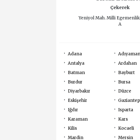
Çekerek
Yeniyol Mah. Milli Egemenlik
A
Adana
Adıyama
Antalya
Ardahan
Batman
Bayburt
Burdur
Bursa
Diyarbakır
Düzce
Eskişehir
Gaziantep
Iğdır
Isparta
Karaman
Kars
Kilis
Kocaeli
Mardin
Mersin