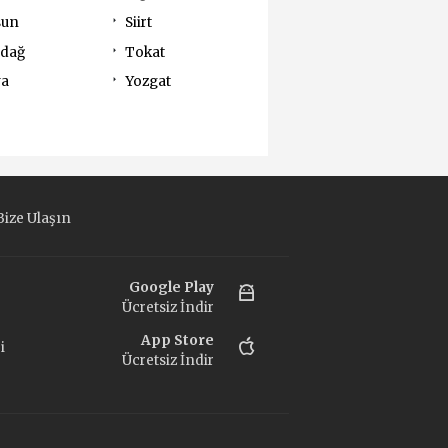
sun
Siirt
rdağ
Tokat
va
Yozgat
ize Ulaşın
Google Play
Ücretsiz İndir
App Store
i
Ücretsiz İndir