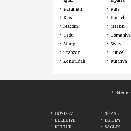
Iğdır
Isparta
Karaman
Kars
Kilis
Kocaeli
Mardin
Mersin
Ordu
Osmaniye
Sinop
Sivas
Trabzon
Tunceli
Zonguldak
Kütahya
Sitene 
GÜNDEM
SİYASET
BELEDİYE
EĞİTİM
KÜLTÜR
SAĞLIK