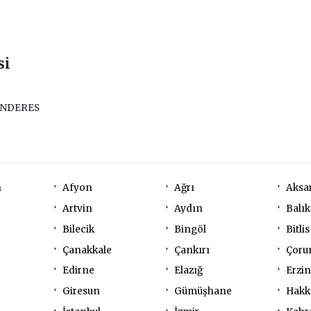
si
ENDERES
n
Afyon
Ağrı
Aksa
Artvin
Aydın
Balık
Bilecik
Bingöl
Bitlis
Çanakkale
Çankırı
Çor
Edirne
Elazığ
Erzi
Giresun
Gümüşhane
Hakk