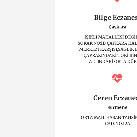
Bilge Eczane
Çaykara
IŞIKLI MAHALLESİ DEĞ
SOKAK NO:1B ÇAYKARA HAL
MERKEZİ KARŞISI,SAĞLIK 
ÇAPRAZINDAKİ TOKİ BİN
ALTINDAKİ ORTA DÜ
Ceren Eczane
Sürmene
ORTA MAH. HASAN TAHSİN
CAD. NO:12A