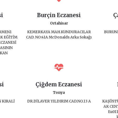
si
Burçin Eczanesi
Ç
Ortahisar
İRMEN1
KEMERKAYA MAH.KUNDURACILAR
BURUNB
K EĞİTİM
CAD. NO:41A McDonalds Arka Sokağı
ECZANESİ
ASININ
KKAN
si
Çiğdem Eczanesi
Tonya
 KIRALİ
DR.DİLAVER YILDIRIM CAD.NO.13 A
KAŞÜSTÜ
AK CENT
Eu011