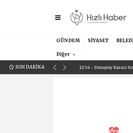
12:54 - Danıştay Kararı S
GÜNDEM
SİYASET
BELED
23:30 - Efeler Belediyesi
Diğer
15:38 - Başkan Vekili Özca
SON DAKİKA
12:54 - Danıştay Kararı S
23:30 - Efeler Belediyesi