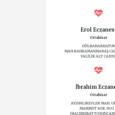
Erol Eczanes
Ortahisar
GÜLBAHARHATU
MAH.KAHRAMANMARAŞ CAD.
VALİLİK ALT CADD
İbrahim Eczan
Ortahisar
AYDINLIKEVLER MAH. G
MAHMUT SOK. NO:1
(HACIMURATTOSUNCAMİ