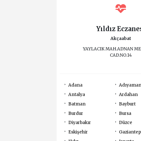
Yıldız Eczane
Akçaabat
YAYLACIK MAH.ADNAN M
CAD.NO.14
Adana
Adıyama
Antalya
Ardahan
Batman
Bayburt
Burdur
Bursa
Diyarbakır
Düzce
Eskişehir
Gaziantep