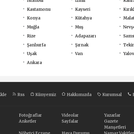
İstanbul
İzmir
Kahr
Kastamonu
Kayseri
Kırık
Konya
Kütahya
Mala
Muğla
Muş
Nevş
Rize
Adapazarı
Sam
Şanlıurfa
Şırnak
Teki
Uşak
Van
Yalo
Ankara
Ekle
Rss
Künyemiz
Hakkımızda
Kurumsal
B
Fotoğraflar
Videolar
Yazarlar
Anketler
Sayfalar
Gazete
Manşetleri
Nöbetçi Eczane
Hava Durumu
Namaz Vakitler