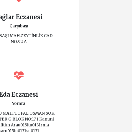
ağlar Eczanesi
Çarşıbaşı
AŞI MAH.ZEYTİNLİK CAD.
NO:92 A
Eda Eczanesi
Yomra
 MAH. TOPAL OSMAN SOK.
ER G BLOK NO:17 I Kanuni
fitim Arau015ftu0131rma
karu015fu0131su0131