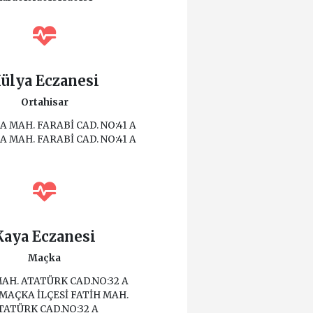
ülya Eczanesi
Ortahisar
 MAH. FARABİ CAD. NO:41 A
 MAH. FARABİ CAD. NO:41 A
Kaya Eczanesi
Maçka
AH. ATATÜRK CAD.NO:32 A
MAÇKA İLÇESİ FATİH MAH.
TATÜRK CAD.NO:32 A