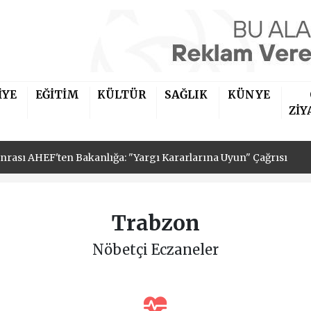
onrası AHEF'ten Bakanlığa: "Yargı Kararlarına Uyun" Çağrısı
İYE
EĞİTİM
KÜLTÜR
SAĞLIK
KÜNYE
'nden Kocagür'de Çocuklara Mobil Bakım Desteği
ZİY
n Çalışmaları Yerinde İnceledi
onrası AHEF'ten Bakanlığa: "Yargı Kararlarına Uyun" Çağrısı
'nden Kocagür'de Çocuklara Mobil Bakım Desteği
Trabzon
Nöbetçi Eczaneler