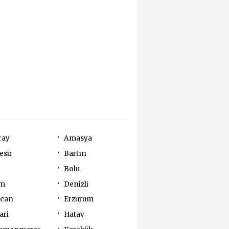
ray
Amasya
esir
Bartın
Bolu
um
Denizli
ncan
Erzurum
ari
Hatay