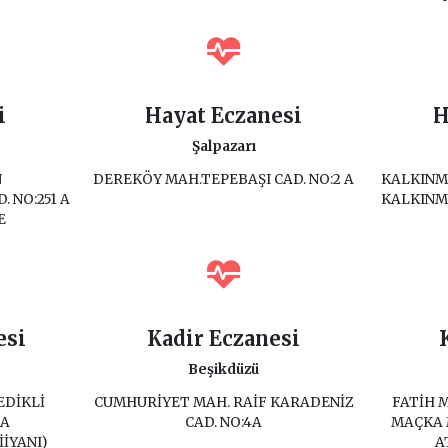
i
Hayat Eczanesi
H
Şalpazarı
N
DEREKÖY MAH.TEPEBAŞI CAD. NO:2 A
KALKINMA
 NO:251 A
KALKINMA
E
esi
Kadir Eczanesi
Beşikdüzü
EDİKLİ
CUMHURİYET MAH. RAİF KARADENİZ
FATİH M
 A
CAD. NO:4A
MAÇKA 
İYANI)
A