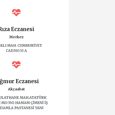
Rıza Eczanesi
Merkez
KLI MAH. CUMHURİYET
CAD.NO.53 A
ğmur Eczanesi
Akçaabat
PULATHANE MAH.ATATÜRK
 MO:55G HAMAM ÇİMENİ İŞ
 DAMLA PASTANESİ YANI