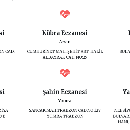
si
Kübra Eczanesi
Arsin
N CAD.
CUMHURİYET MAH. ŞEHİT AST. HALİL
SULA
ALBAYRAK CAD. NO:25
si
Şahin Eczanesi
Ya
Yomra
ZİYA
SANCAK MAH.TRABZON CAD.NO:127
NEFSİ
8 B
YOMRA TRABZON
BULVARI
HANI,