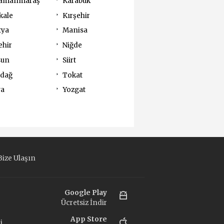
amanmaraş
Karabük
kale
Kırşehir
tya
Manisa
ehir
Niğde
sun
Siirt
rdağ
Tokat
va
Yozgat
ize Ulaşın
Google Play
Ücretsiz İndir
App Store
i