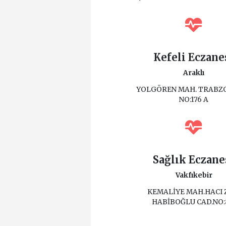
Kefeli Eczane
Araklı
YOLGÖREN MAH. TRABZO
NO:176 A
Sağlık Eczane
Vakfıkebir
KEMALİYE MAH.HACI 
HABİBOĞLU CAD.NO: