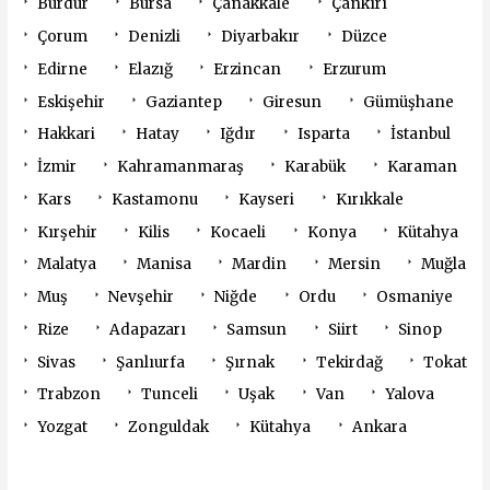
Burdur
Bursa
Çanakkale
Çankırı
Çorum
Denizli
Diyarbakır
Düzce
Edirne
Elazığ
Erzincan
Erzurum
Eskişehir
Gaziantep
Giresun
Gümüşhane
Hakkari
Hatay
Iğdır
Isparta
İstanbul
İzmir
Kahramanmaraş
Karabük
Karaman
Kars
Kastamonu
Kayseri
Kırıkkale
Kırşehir
Kilis
Kocaeli
Konya
Kütahya
Malatya
Manisa
Mardin
Mersin
Muğla
Muş
Nevşehir
Niğde
Ordu
Osmaniye
Rize
Adapazarı
Samsun
Siirt
Sinop
Sivas
Şanlıurfa
Şırnak
Tekirdağ
Tokat
Trabzon
Tunceli
Uşak
Van
Yalova
Yozgat
Zonguldak
Kütahya
Ankara