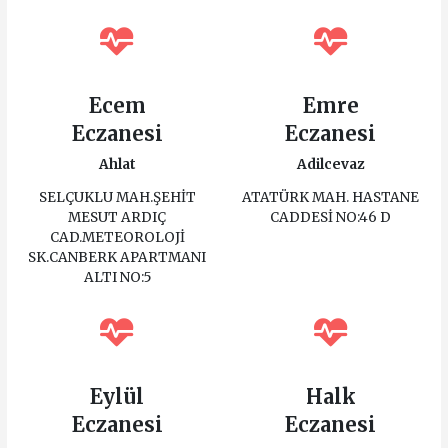
Ecem
Emre
Eczanesi
Eczanesi
Ahlat
Adilcevaz
SELÇUKLU MAH.ŞEHİT
ATATÜRK MAH. HASTANE
MESUT ARDIÇ
CADDESİ NO:46 D
CAD.METEOROLOJİ
SK.CANBERK APARTMANI
ALTI NO:5
Eylül
Halk
Eczanesi
Eczanesi