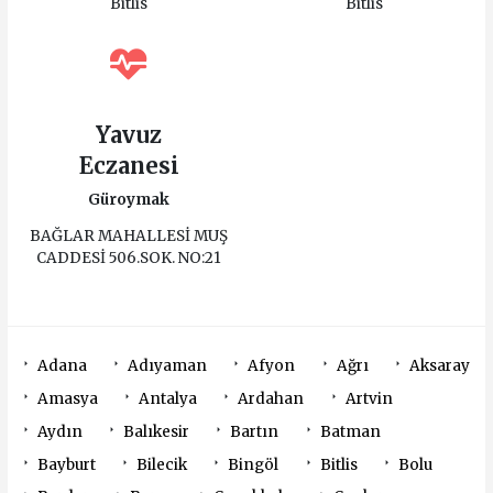
Bitlis
Bitlis
Yavuz
Eczanesi
Güroymak
BAĞLAR MAHALLESİ MUŞ
CADDESİ 506.SOK. NO:21
Adana
Adıyaman
Afyon
Ağrı
Aksaray
Amasya
Antalya
Ardahan
Artvin
Aydın
Balıkesir
Bartın
Batman
Bayburt
Bilecik
Bingöl
Bitlis
Bolu