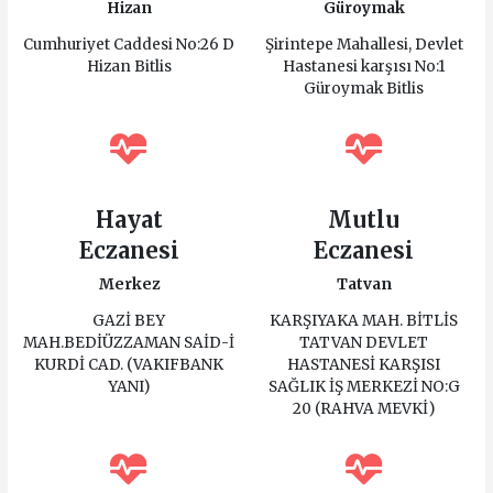
Hizan
Güroymak
Cumhuriyet Caddesi No:26 D
Şirintepe Mahallesi, Devlet
Hizan Bitlis
Hastanesi karşısı No:1
Güroymak Bitlis
Hayat
Mutlu
Eczanesi
Eczanesi
Merkez
Tatvan
GAZİ BEY
KARŞIYAKA MAH. BİTLİS
MAH.BEDİÜZZAMAN SAİD-İ
TATVAN DEVLET
KURDİ CAD. (VAKIFBANK
HASTANESİ KARŞISI
YANI)
SAĞLIK İŞ MERKEZİ NO:G
20 (RAHVA MEVKİ)