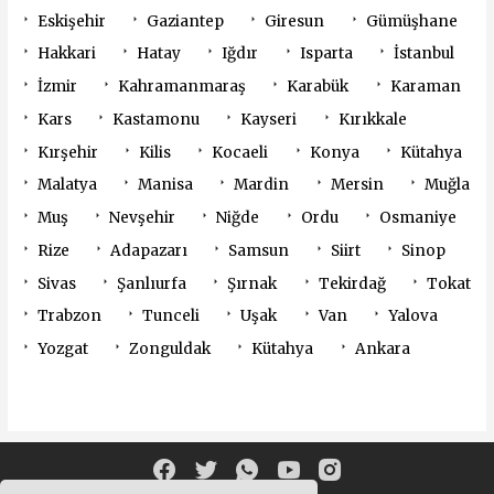
Eskişehir
Gaziantep
Giresun
Gümüşhane
Hakkari
Hatay
Iğdır
Isparta
İstanbul
İzmir
Kahramanmaraş
Karabük
Karaman
Kars
Kastamonu
Kayseri
Kırıkkale
Kırşehir
Kilis
Kocaeli
Konya
Kütahya
Malatya
Manisa
Mardin
Mersin
Muğla
Muş
Nevşehir
Niğde
Ordu
Osmaniye
Rize
Adapazarı
Samsun
Siirt
Sinop
Sivas
Şanlıurfa
Şırnak
Tekirdağ
Tokat
Trabzon
Tunceli
Uşak
Van
Yalova
Yozgat
Zonguldak
Kütahya
Ankara