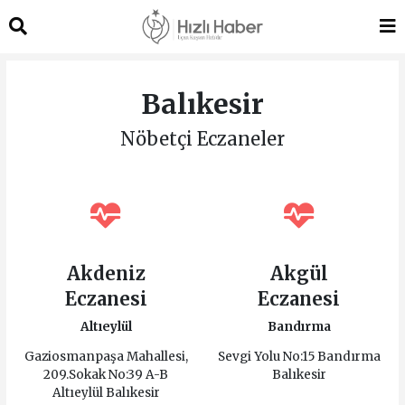
Balıkesir
Nöbetçi Eczaneler
Akdeniz
Akgül
Eczanesi
Eczanesi
Altıeylül
Bandırma
Gaziosmanpaşa Mahallesi,
Sevgi Yolu No:15 Bandırma
209.Sokak No:39 A-B
Balıkesir
Altıeylül Balıkesir