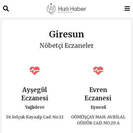
Giresun
Nöbetçi Eczaneler
Ayşegül
Evren
Eczanesi
Eczanesi
Yağlıdere
Eynesil
Dr.Selçuk Kayaalp Cad. No:32
GÜMÜŞÇAY MAH. AV.BİLAL
GÜDÜK CAD. NO:20 A