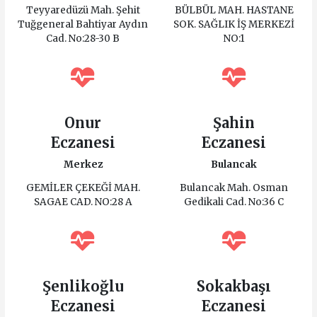
Teyyaredüzü Mah. Şehit
BÜLBÜL MAH. HASTANE
Tuğgeneral Bahtiyar Aydın
SOK. SAĞLIK İŞ MERKEZİ
Cad. No:28-30 B
NO:1
Onur
Şahin
Eczanesi
Eczanesi
Merkez
Bulancak
GEMİLER ÇEKEĞİ MAH.
Bulancak Mah. Osman
SAGAE CAD. NO:28 A
Gedikali Cad. No:36 C
Şenlikoğlu
Sokakbaşı
Eczanesi
Eczanesi