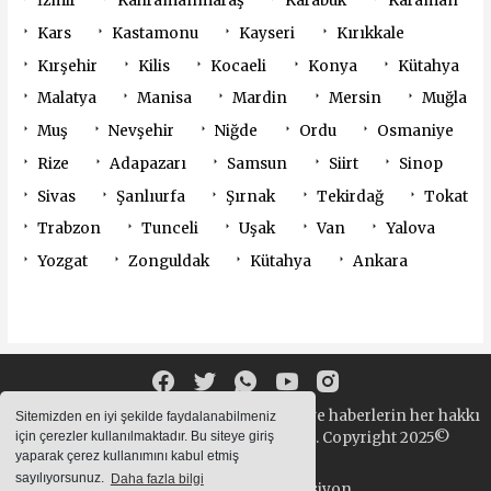
İzmir
Kahramanmaraş
Karabük
Karaman
Kars
Kastamonu
Kayseri
Kırıkkale
Kırşehir
Kilis
Kocaeli
Konya
Kütahya
Malatya
Manisa
Mardin
Mersin
Muğla
Muş
Nevşehir
Niğde
Ordu
Osmaniye
Rize
Adapazarı
Samsun
Siirt
Sinop
Sivas
Şanlıurfa
Şırnak
Tekirdağ
Tokat
Trabzon
Tunceli
Uşak
Van
Yalova
Yozgat
Zonguldak
Kütahya
Ankara
Sitemizde bulunan yazı , video, fotoğraf ve haberlerin her hakkı
Sitemizden en iyi şekilde faydalanabilmeniz
saklıdır. izinsiz içerikler kullanılamaz. Copyright 2025©
için çerezler kullanılmaktadır. Bu siteye giriş
yaparak çerez kullanımını kabul etmiş
sayılıyorsunuz.
Daha fazla bilgi
Haber Yazılımı:
Web Aksiyon