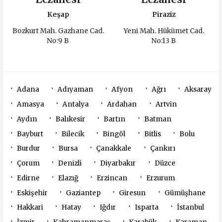
Keşap
Piraziz
Bozkurt Mah. Gazhane Cad.
Yeni Mah. Hükümet Cad.
No:9 B
No:13 B
Adana
Adıyaman
Afyon
Ağrı
Aksaray
Amasya
Antalya
Ardahan
Artvin
Aydın
Balıkesir
Bartın
Batman
Bayburt
Bilecik
Bingöl
Bitlis
Bolu
Burdur
Bursa
Çanakkale
Çankırı
Çorum
Denizli
Diyarbakır
Düzce
Edirne
Elazığ
Erzincan
Erzurum
Eskişehir
Gaziantep
Giresun
Gümüşhane
Hakkari
Hatay
Iğdır
Isparta
İstanbul