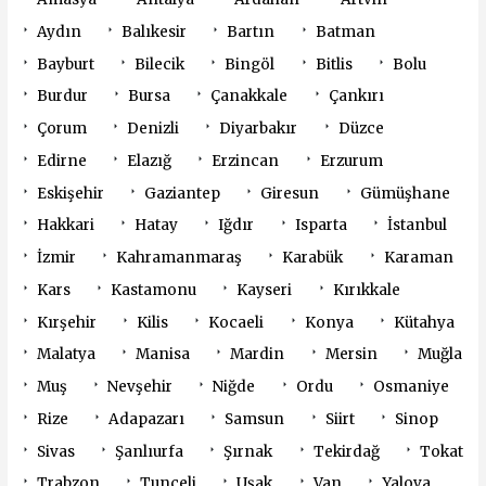
Aydın
Balıkesir
Bartın
Batman
Bayburt
Bilecik
Bingöl
Bitlis
Bolu
Burdur
Bursa
Çanakkale
Çankırı
Çorum
Denizli
Diyarbakır
Düzce
Edirne
Elazığ
Erzincan
Erzurum
Eskişehir
Gaziantep
Giresun
Gümüşhane
Hakkari
Hatay
Iğdır
Isparta
İstanbul
İzmir
Kahramanmaraş
Karabük
Karaman
Kars
Kastamonu
Kayseri
Kırıkkale
Kırşehir
Kilis
Kocaeli
Konya
Kütahya
Malatya
Manisa
Mardin
Mersin
Muğla
Muş
Nevşehir
Niğde
Ordu
Osmaniye
Rize
Adapazarı
Samsun
Siirt
Sinop
Sivas
Şanlıurfa
Şırnak
Tekirdağ
Tokat
Trabzon
Tunceli
Uşak
Van
Yalova