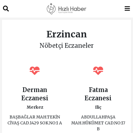
Erzincan
Nöbetçi Eczaneler
Derman
Fatma
Eczanesi
Eczanesi
Merkez
Iliç
BAŞBAĞLAR MAH.TEKİN
ABDULLAHPAŞA
CİVAŞ CAD.1429 SOK.NO:1 A
MAH.HÜKÜMET CAD.NO:17
B