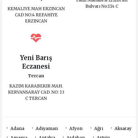
Fatih Mahallesi Erzincan
Bulvarı No:114 C
KEMALIYE MAH ERZINCAN
CAD NO:4 REFAHIYE
ERZINCAN
Yeni Barış
Eczanesi
Tercan
KAZIM KARABEKIR MAH.
KERVANSARAY CAD. NO: 13
C TERCAN
Adana
Adıyaman
Afyon
Ağrı
Aksaray
Amasya
Antalya
Ardahan
Artvin