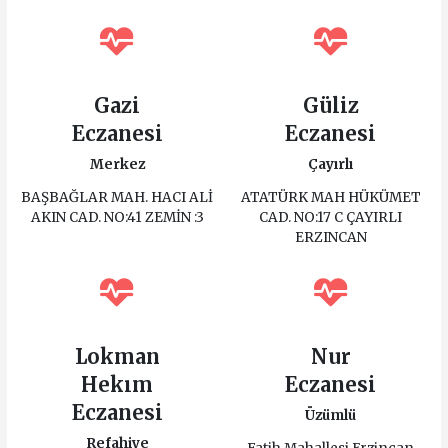
Gazi
Güliz
Eczanesi
Eczanesi
Merkez
Çayırlı
BAŞBAĞLAR MAH. HACI ALİ
ATATÜRK MAH HÜKÜMET
AKIN CAD. NO:41 ZEMİN :3
CAD. NO:17 C ÇAYIRLI
ERZINCAN
Lokman
Nur
Hekım
Eczanesi
Eczanesi
Üzümlü
Refahiye