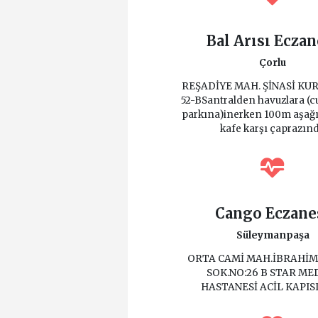
Bal Arısı Eczan
Çorlu
REŞADİYE MAH. ŞİNASİ KU
52-BSantralden havuzlara (
parkına)inerken 100m aşağ
kafe karşı çaprazın
Cango Eczane
Süleymanpaşa
ORTA CAMİ MAH.İBRAHİM
SOK.NO:26 B STAR ME
HASTANESİ ACİL KAPISI