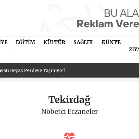
İYE
EĞİTİM
KÜLTÜR
SAĞLIK
KÜNYE
ayatı Beyaz Perdeye Taşınıyor!
ZİY
ayatı Beyaz Perdeye Taşınıyor!
ayatı Beyaz Perdeye Taşınıyor!
Tekirdağ
Nöbetçi Eczaneler