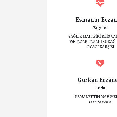
Esmanur Eczan
Ergene
SAĞLIK MAH. PİRİ REİS CAD
35FPAZAR PAZARI SOKAĞI
OCAĞI KARŞISI
Gürkan Eczan
Çorlu
KEMALETTIN MAH.ME
SOK.NO:20 A