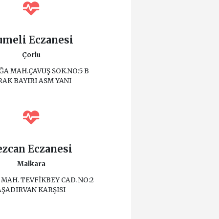
umeli Eczanesi
Çorlu
ĞA MAH.ÇAVUŞ SOK.NO:5 B
RAK BAYIRI ASM YANI
ezcan Eczanesi
Malkara
MAH. TEVFİKBEY CAD. NO:2
AŞADIRVAN KARŞISI