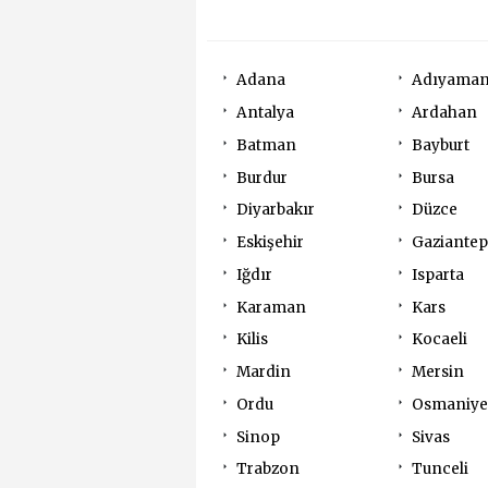
Adana
Adıyama
Antalya
Ardahan
Batman
Bayburt
Burdur
Bursa
Diyarbakır
Düzce
Eskişehir
Gaziantep
Iğdır
Isparta
Karaman
Kars
Kilis
Kocaeli
Mardin
Mersin
Ordu
Osmaniye
Sinop
Sivas
Trabzon
Tunceli