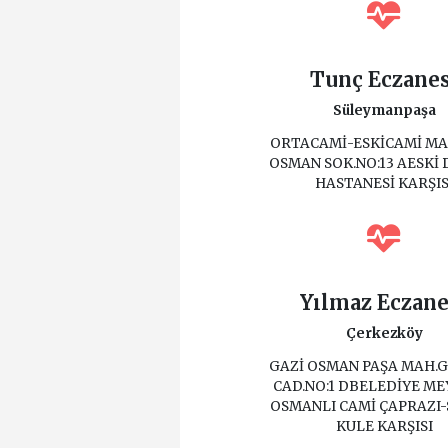
Tunç Eczanes
Süleymanpaşa
ORTACAMİ-ESKİCAMİ MA
OSMAN SOK.NO:13 AESKİ
HASTANESİ KARŞIS
Yılmaz Eczane
Çerkezköy
GAZİ OSMAN PAŞA MAH.
CAD.NO:1 DBELEDİYE ME
OSMANLI CAMİ ÇAPRAZI-
KULE KARŞISI