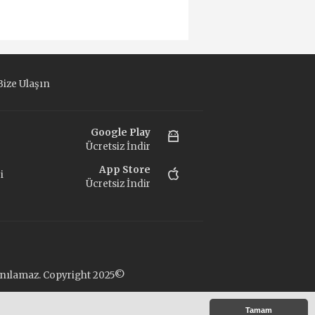
ize Ulaşın
Google Play
Ücretsiz İndir
App Store
i
Ücretsiz İndir
llanılamaz. Copyright 2025©
t
Tamam