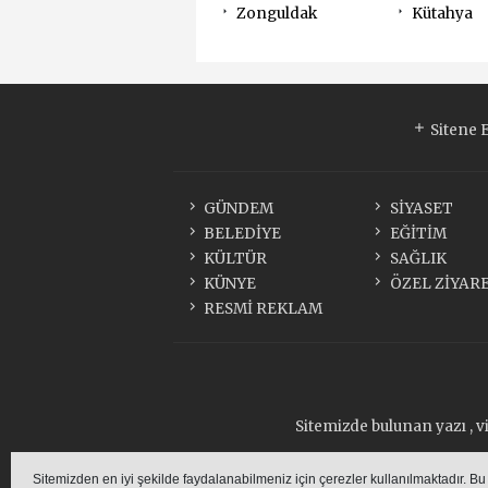
Zonguldak
Kütahya
Sitene 
GÜNDEM
SİYASET
BELEDİYE
EĞİTİM
KÜLTÜR
SAĞLIK
KÜNYE
ÖZEL ZİYAR
RESMİ REKLAM
Sitemizde bulunan yazı , v
Sitemizden en iyi şekilde faydalanabilmeniz için çerezler kullanılmaktadır. Bu