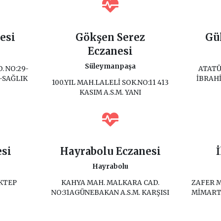
esi
Gökşen Serez
Gü
Eczanesi
Süleymanpaşa
. NO:29-
ATATÜ
-SAĞLIK
İBRAHİ
100.YIL MAH.LALELİ SOK.NO:11 413
KASIM A.S.M. YANI
esi
Hayrabolu Eczanesi
Hayrabolu
KTEP
KAHYA MAH. MALKARA CAD.
ZAFER 
NO:31AGÜNEBAKAN A.S.M. KARŞISI
MİMART 