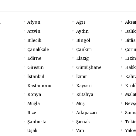
n
Afyon
Ağrı
Aksa
Artvin
Aydın
Balık
Bilecik
Bingöl
Bitlis
Çanakkale
Çankırı
Çor
Edirne
Elazığ
Erzi
Giresun
Gümüşhane
Hakk
İstanbul
İzmir
Kahr
Kastamonu
Kayseri
Kırık
Konya
Kütahya
Mala
Muğla
Muş
Nevş
Rize
Adapazarı
Sam
Şanlıurfa
Şırnak
Teki
Uşak
Van
Yalo