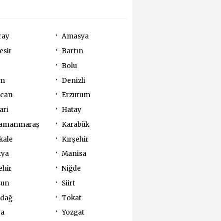
ray
Amasya
esir
Bartın
Bolu
um
Denizli
ncan
Erzurum
ari
Hatay
amanmaraş
Karabük
kale
Kırşehir
tya
Manisa
ehir
Niğde
sun
Siirt
rdağ
Tokat
va
Yozgat