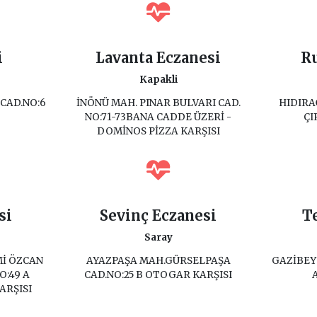
i
Lavanta Eczanesi
R
Kapakli
CAD.NO:6
İNÖNÜ MAH. PINAR BULVARI CAD.
HIDIRA
NO:71-73BANA CADDE ÜZERİ -
ÇI
DOMİNOS PİZZA KARŞISI
si
Sevinç Eczanesi
T
Saray
İ ÖZCAN
AYAZPAŞA MAH.GÜRSELPAŞA
GAZİBEY 
O:49 A
CAD.NO:25 B OTOGAR KARŞISI
ARŞISI