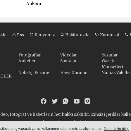
Ankara
Ekle
Rss
Künyemiz
Hakkımızda
Kurumsal
B
Fotoğraflar
Videolar
Yazarlar
Anketler
Sayfalar
Gazete
Manşetleri
Nöbetçi Eczane
Hava Durumu
Namaz Vakitler
ETLER
ideo, fotoğraf ve haberlerin her hakkı saklıdır. izinsiz içerikler ku
Haber Yazılımı:
Web Aksiyon
haber yazılımı
haber paketi
haber scripti
haber yazılım
haber scrip
 siteye giriş yaparak çerez kullanımını kabul etmiş sayılıyorsunuz.
Daha fazla bilgi