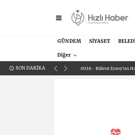
GÜNDEM
SİYASET
BELED
00:18 - Bülent Ersoy'un H
Diğer
00:18 - Bülent Ersoy'un H
SON DAKİKA
00:18 - Bülent Ersoy'un H