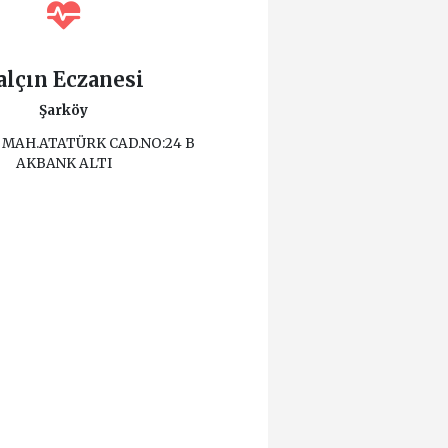
alçın Eczanesi
Şarköy
 MAH.ATATÜRK CAD.NO:24 B
AKBANK ALTI