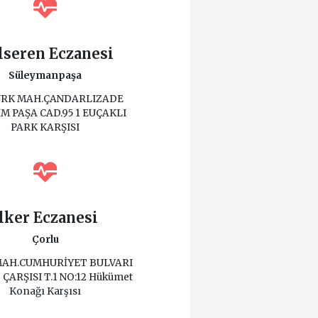
lseren Eczanesi
Süleymanpaşa
RK MAH.ÇANDARLIZADE
M PAŞA CAD.95 1 EUÇAKLI
PARK KARŞISI
İlker Eczanesi
Çorlu
MAH.CUMHURİYET BULVARI
ÇARŞISI T.1 NO:12 Hükümet
Konağı Karşısı