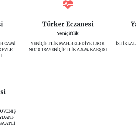
i
Türker Eczanesi
Y
Yeniçiftlik
H.CAMİ
YENİÇİFTLİK MAH.BELEDİYE 1.SOK.
İSTİKLAL
 DEVLET
NO:10 18AYENİÇİFTLİK A.S.M. KARŞISI
I
si
GÜVENİŞ
YDANI-
SAATLİ