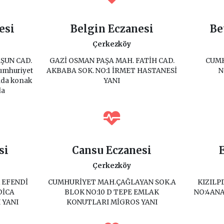
esi
Belgin Eczanesi
Be
Çerkezköy
RŞUN CAD.
GAZİ OSMAN PAŞA MAH. FATİH CAD.
CUMH
cumhuriyet
AKBABA SOK. NO:1 İRMET HASTANESİ
N
ıda konak
YANI
da
si
Cansu Eczanesi
Çerkezköy
 EFENDİ
CUMHURİYET MAH.ÇAĞLAYAN SOK.A
KIZILPI
DİCA
BLOK NO:10 D TEPE EMLAK
NO:4ANA
 YANI
KONUTLARI MİGROS YANI