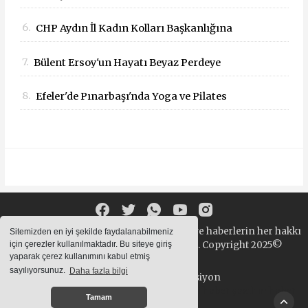
Bakanlığa: "Yargı Kararlarına Uyun"
6.
CHP Aydın İl Kadın Kolları Başkanlığına
Çağrısı
Dilek Kılıç Atandı
7.
Bülent Ersoy'un Hayatı Beyaz Perdeye
Taşınıyor!
8.
Efeler'de Pınarbaşı'nda Yoga ve Pilates
Buluşması
Sitemizde bulunan yazı , video, fotoğraf ve haberlerin her hakkı
Sitemizden en iyi şekilde faydalanabilmeniz
saklıdır. izinsiz içerikler kullanılamaz. Copyright 2025©
için çerezler kullanılmaktadır. Bu siteye giriş
yaparak çerez kullanımını kabul etmiş
sayılıyorsunuz.
Daha fazla bilgi
Haber Yazılımı:
Web Aksiyon
haber yazılımı
haber paketi
haber scripti
haber yazılım
haber
Tamam
script