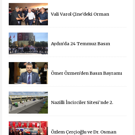
Vali Varol Çine’deki Orman
Yangınını Yerinde İnceledi
Aydın’da 24 Temmuz Basın
Bayramı Kutlandı
Ömer Özmen’den Basın Bayramı
mesajı
Nazilli İncirciler Sitesi’nde 2.
Parsel İçin İhale Süreci Başladı
Özlem Çerçioğlu ve Dr. Osman