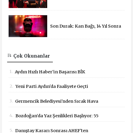
Varol'dan 15 Temmuz Çadırına
Ziyaret
Son Durak: Kan Bağı, 14 Yıl Sonra
Sinemalarda!
Çok Okunanlar
1.
Aydın Hızlı Haber'in Başarısı BİK
Tarafından Tescillendi
2.
Yeni Parti Aydın'da Faaliyete Geçti
3.
Germencik Belediyesi'nden Sıcak Hava
Mesaisi Düzenlemesi
4.
Bozdoğan’da Yaz Şenlikleri Başlıyor: 55
Mahallede Çocuklar Eğlenceyle Buluşacak
5.
Danıştay Kararı Sonrası AHEF'ten