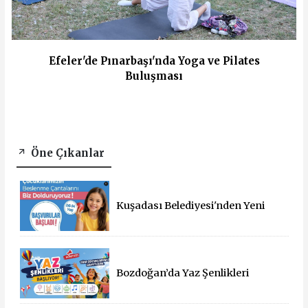
Efeler'de Pınarbaşı'nda Yoga ve Pilates
Buluşması
Öne Çıkanlar
Kuşadası Belediyesi'nden Yeni
Eğitim Yılında Öğrencilere Üçlü
Destek
Bozdoğan’da Yaz Şenlikleri
Başlıyor: 55 Mahallede Çocuklar
Eğlenceyle Buluşacak