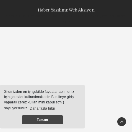
Haber Yazılımı:
Web Aksiyon
haber yazılımı
haber paketi
haber scripti
haber yazılım
haber
script
Sitemizden en iyi şekilde faydalanabilmeniz
için çerezler kullanılmaktadır. Bu siteye giriş
yaparak çerez kullanımını kabul etmiş
sayılıyorsunuz.
Daha fazla bilgi
Tamam