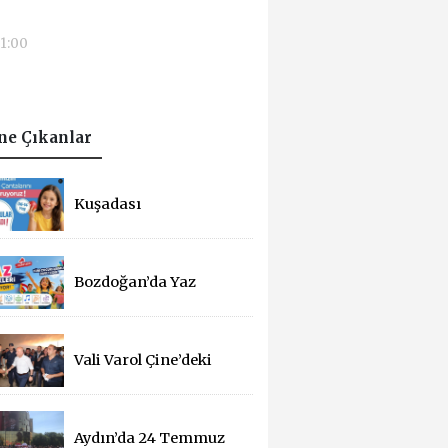
11:00
e Çıkanlar
Kuşadası
Belediyesi'nden Yeni
Eğitim Yılında
Öğrencilere Üçlü
Destek
Bozdoğan’da Yaz
Şenlikleri Başlıyor: 55
Mahallede Çocuklar
Eğlenceyle Buluşacak
Vali Varol Çine’deki
Orman Yangınını
Yerinde İnceledi
Aydın’da 24 Temmuz