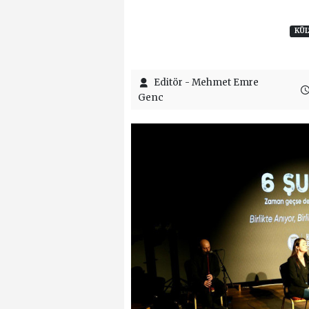
KÜL
Editör - Mehmet Emre
Genc