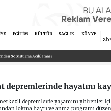
İYE
EĞİTİM
KÜLTÜR
SAĞLIK
KÜNYE
iler Derneği'nin Yeni Başkanı İbrahim Kaya Oldu
ZİY
si'nden Soruşturma Açıklaması
iler Derneği'nin Yeni Başkanı İbrahim Kaya Oldu
si'nden Soruşturma Açıklaması
at depremlerinde hayatını kay
kezli depremlerde yaşamını yitirenler içi
fından lokma hayrı ve anma programı düzen