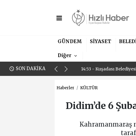
GÜNDEM
SİYASET
BELED
11:00 - Aydın Fenerbahçel
Diğer
14:53 - Kuşadası Belediye
SON DAKİKA
11:00 - Aydın Fenerbahçel
14:53 - Kuşadası Belediye
Haberler
KÜLTÜR
Didim’de 6 Şub
Kahramanmaraş mer
tara