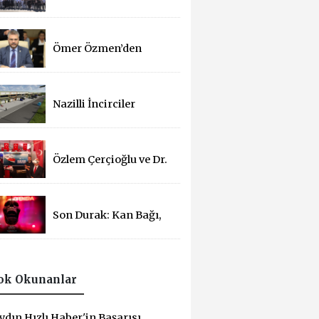
Basın Bayramı
Kutlandı
Ömer Özmen’den
Basın Bayramı mesajı
Nazilli İncirciler
Sitesi’nde 2. Parsel İçin
İhale Süreci Başladı
Özlem Çerçioğlu ve Dr.
Osman Varol'dan 15
Temmuz Çadırına
Ziyaret
Son Durak: Kan Bağı,
14 Yıl Sonra
Sinemalarda!
ok Okunanlar
ydın Hızlı Haber'in Başarısı