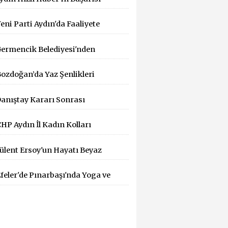
İK Tarafından Tescillendi
eni Parti Aydın'da Faaliyete
eçti
ermencik Belediyesi'nden
ıcak Hava Mesaisi
ozdoğan’da Yaz Şenlikleri
üzenlemesi
aşlıyor: 55 Mahallede Çocuklar
anıştay Kararı Sonrası
ğlenceyle Buluşacak
HEF'ten Bakanlığa: "Yargı
HP Aydın İl Kadın Kolları
ararlarına Uyun" Çağrısı
aşkanlığına Dilek Kılıç Atandı
ülent Ersoy'un Hayatı Beyaz
erdeye Taşınıyor!
feler'de Pınarbaşı'nda Yoga ve
ilates Buluşması