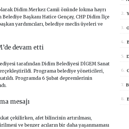
B
larak Didim Merkez Camii önünde lokma hayrı
2.
Y
 Belediye Başkanı Hatice Gençay, CHP Didim İlçe
G
aşkan yardımcıları, belediye meclis üyeleri ve
3.
G
S
4.
B
D
’de devam etti
B
5.
D
E
diyesi tarafından Didim Belediyesi DİGEM Sanat
A
6.
C
ekleştirildi. Programa belediye yöneticileri,
K
 katıldı. Programda 6 Şubat depremlerinin
B
7.
B
dı.
P
8.
E
şma mesajı
P
 çekilirken, afet bilincinin artırılması,
rilmesi ve benzer acıların bir daha yaşanmaması