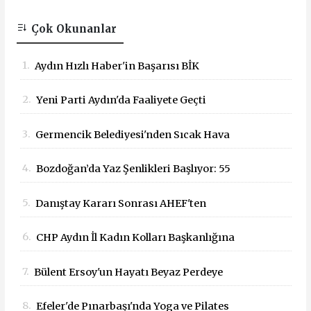
Çok Okunanlar
1.
Aydın Hızlı Haber'in Başarısı BİK
Tarafından Tescillendi
2.
Yeni Parti Aydın'da Faaliyete Geçti
3.
Germencik Belediyesi'nden Sıcak Hava
Mesaisi Düzenlemesi
4.
Bozdoğan’da Yaz Şenlikleri Başlıyor: 55
Mahallede Çocuklar Eğlenceyle Buluşacak
5.
Danıştay Kararı Sonrası AHEF'ten
Bakanlığa: "Yargı Kararlarına Uyun"
6.
CHP Aydın İl Kadın Kolları Başkanlığına
Çağrısı
Dilek Kılıç Atandı
7.
Bülent Ersoy'un Hayatı Beyaz Perdeye
Taşınıyor!
8.
Efeler'de Pınarbaşı'nda Yoga ve Pilates