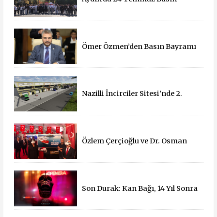
Bayramı Kutlandı
Ömer Özmen’den Basın Bayramı
mesajı
Nazilli İncirciler Sitesi’nde 2.
Parsel İçin İhale Süreci Başladı
Özlem Çerçioğlu ve Dr. Osman
Varol'dan 15 Temmuz Çadırına
Ziyaret
Son Durak: Kan Bağı, 14 Yıl Sonra
Sinemalarda!