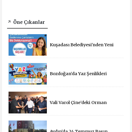
Öne Çıkanlar
Kuşadası Belediyesi'nden Yeni
Eğitim Yılında Öğrencilere Üçlü
Destek
Bozdoğan’da Yaz Şenlikleri
Başlıyor: 55 Mahallede Çocuklar
Eğlenceyle Buluşacak
Vali Varol Çine’deki Orman
Yangınını Yerinde İnceledi
Aydın’da 24 Temmuz Basın