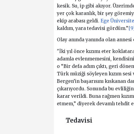
kesik. Su, ip gibi akıyor. Üzerimde
yer çok karanlık, bir şey göremi
ekip arabası geldi.
Ege Üniversite
kaldım, yara tedavisi gördüm.”
[9
Olay anında yanında olan annesi o
"İki yıl önce kızımı eter koklata
adamla evlenmemesini, kendisini
o “Bir defa adım çıktı, geri dön
Türk müziği söyleyen kızım sesi v
Bergen’in başarısını kıskanan d
çıkarıyordu. Sonunda bu evliliğ
karar verildi. Buna rağmen kızım
etmem,” diyerek devamlı tehdit e
Tedavisi