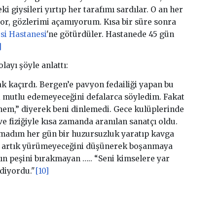
ki giysileri yırtıp her tarafımı sardılar. O an her
yor, gözlerimi açamıyorum. Kısa bir süre sonra
si Hastanesi
'ne götürdüler. Hastanede 45 gün
]
layı şöyle anlattı:
rak kaçırdı. Bergen’e pavyon fedailiği yapan bu
 mutlu edemeyeceğini defalarca söyledim. Fakat
emem,” diyerek beni dinlemedi. Gece kulüplerinde
e fiziğiyle kısa zamanda aranılan sanatçı oldu.
amadım her gün bir huzursuzluk yaratıp kavga
in artık yürümeyeceğini düşünerek boşanmaya
ın peşini bırakmayan ….. “Seni kimselere yar
diyordu."
[10]