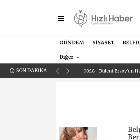
GÜNDEM
SİYASET
BELED
00:18 - Bülent Ersoy'un H
Diğer
00:18 - Bülent Ersoy'un H
SON DAKİKA
00:18 - Bülent Ersoy'un H
Bel
Ber