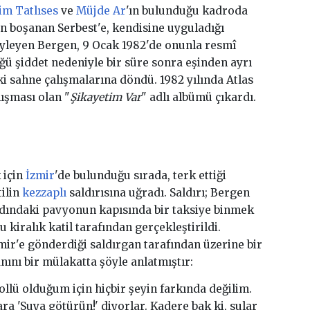
im Tatlıses
ve
Müjde Ar
'ın bulunduğu kadroda
en boşanan Serbest'e, kendisine uyguladığı
yleyen Bergen, 9 Ocak 1982'de onunla resmî
 şiddet nedeniyle bir süre sonra eşinden ayrı
 sahne çalışmalarına döndü. 1982 yılında Atlas
ışması olan "
Şikayetim Var
" adlı albümü çıkardı.
 için
İzmir
'de bulunduğu sırada, terk ettiği
tilin
kezzaplı
saldırısına uğradı. Saldırı; Bergen
dındaki pavyonun kapısında bir taksiye binmek
u kiralık katil tarafından gerçekleştirildi.
zmir'e gönderdiği saldırgan tarafından üzerine bir
nını bir mülakatta şöyle anlatmıştır:
ollü olduğum için hiçbir şeyin farkında değilim.
ra 'Suya götürün!' diyorlar. Kadere bak ki, sular