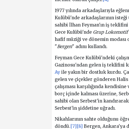
1977 yılında arkadaşlarıyla eğle
Kulübü'nde arkadaşlarının isteği
sahibi İlhan Feyman'ın iş teklifi
Gece Kulübü'nde
Grup Lokomotif
hafif müziği ve dönemin modası 
"
Bergen
" adını kullandı.
Feyman Gece Kulübü'ndeki çalış
Gazinosu'ndan gelen iş teklifini ka
Ay
ile yakın bir dostluk kurdu. Ç
gelen ve çiçekler gönderen Halis 
çalışması karşılığında kendisine 
borç içinde kalması üzerine, Serb
sahibi olan Serbest'in kandırarak
Serbest'in şiddetine uğradı.
Nikahlarının sahte olduğunu öğren
döndü.
[7]
[8]
Bergen, Ankara'ya d