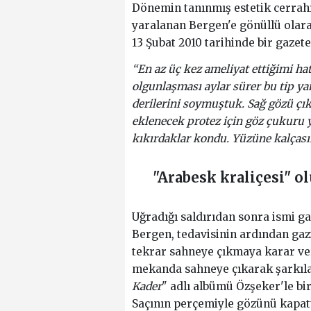
Dönemin tanınmış estetik cerrah
yaralanan Bergen'e gönüllü olara
13 Şubat 2010 tarihinde bir gazeteci
“En az üç kez ameliyat ettiğimi ha
olgunlaşması aylar sürer bu tip y
derilerini soymuştuk. Sağ gözü çı
eklenecek protez için göz çukuru 
kıkırdaklar kondu. Yüzüne kalçası
"Arabesk kraliçesi" o
Uğradığı saldırıdan sonra ismi g
Bergen, tedavisinin ardından ga
tekrar sahneye çıkmaya karar ver
mekanda sahneye çıkarak şarkıları
Kader
" adlı albümü Özşeker'le birl
Saçının perçemiyle gözünü kapat