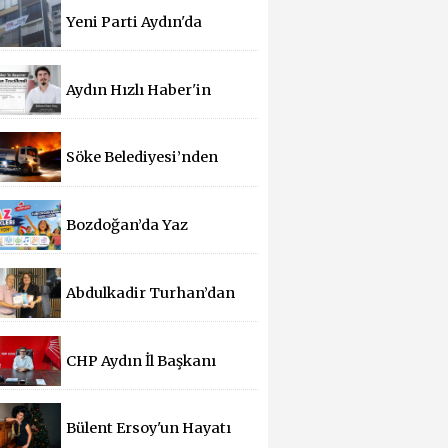
Yeni Parti Aydın'da
Faaliyete Geçti
Aydın Hızlı Haber'in
Başarısı BİK Tarafından
Tescillendi
Söke Belediyesi’nden
Çine’deki Orman
Yangınına Destek
Bozdoğan’da Yaz
Şenlikleri Başlıyor: 55
Mahallede Çocuklar
Eğlenceyle Buluşacak
Abdulkadir Turhan’dan
Başkan Gençay’a Anlamlı
Hediye
CHP Aydın İl Başkanı
Bayırlı’dan Çine Yangını
İçin Geçmiş Olsun Mesajı
Bülent Ersoy'un Hayatı
Beyaz Perdeye Taşınıyor!