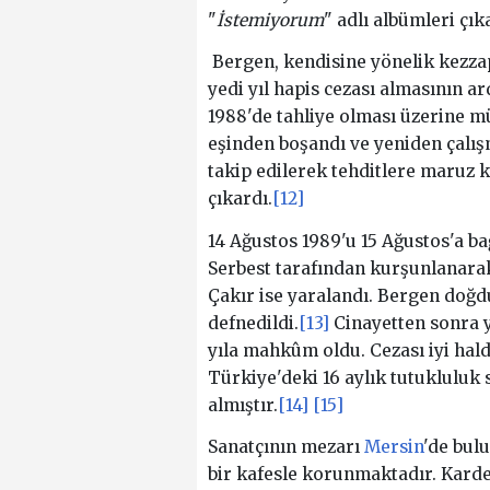
"
İstemiyorum
" adlı albümleri çık
Bergen, kendisine yönelik kezzapl
yedi yıl hapis cezası almasının a
1988'de tahliye olması üzerine mü
eşinden boşandı ve yeniden çalışm
takip edilerek tehditlere maruz k
çıkardı.
[12]
14 Ağustos 1989'u 15 Ağustos'a b
Serbest tarafından kurşunlanarak
Çakır ise yaralandı. Bergen doğ
defnedildi.
[13]
Cinayetten sonra y
yıla mahkûm oldu. Cezası iyi hald
Türkiye'deki 16 aylık tutukluluk 
almıştır.
[14]
[15]
Sanatçının mezarı
Mersin
'de bulu
bir kafesle korunmaktadır. Kardeş