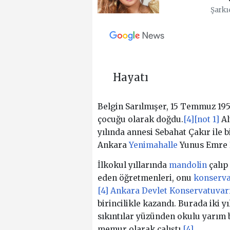
Şarkı
Hayatı
Belgin Sarılmışer, 15 Temmuz 19
çocuğu olarak doğdu.
[4]
[not 1]
Al
yılında annesi Sebahat Çakır ile b
Ankara
Yenimahalle
Yunus Emre 
İlkokul yıllarında
mandolin
çalıp
eden öğretmenleri, onu
konserv
[4]
Ankara Devlet Konservatuvar
birincilikle kazandı. Burada iki yı
sıkıntılar yüzünden okulu yarım 
memur olarak çalıştı.
[4]