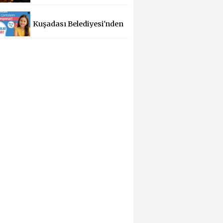
Kuşadası Belediyesi'nden
Yeni Eğitim Yılında
Öğrencilere Üçlü Destek