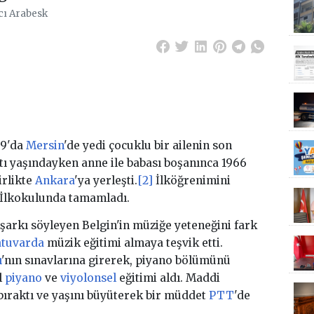
cı Arabesk
59'da
Mersin
'de yedi çocuklu bir ailenin son
tı yaşındayken anne ile babası boşanınca 1966
irlikte
Ankara
'ya yerleşti.
[2]
İlköğrenimini
İlkokulunda tamamladı.
 şarkı söyleyen Belgin'in müziğe yeteneğini fark
atuvarda
müzik eğitimi almaya teşvik etti.
ı
'nın sınavlarına girerek, piyano bölümünü
l
piyano
ve
viyolonsel
eğitimi aldı. Maddi
bıraktı ve yaşını büyüterek bir müddet
PTT
'de