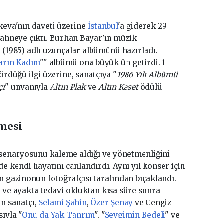
ekeva'nın daveti üzerine
İstanbul
'a giderek 29
 sahneye çıktı. Burhan Bayar'ın müzik
" (1985) adlı uzunçalar albümünü hazırladı.
arın Kadını
"" albümü ona büyük ün getirdi. 1
rdüğü ilgi üzerine, sanatçıya "
1986 Yılı Albümü
çı
" unvanıyla
Altın Plak
ve
Altın Kaset
ödülü
lmesi
 senaryosunu kaleme aldığı ve yönetmenliğini
e kendi hayatını canlandırdı. Aynı yıl konser için
n gazinonun fotoğrafçısı tarafından bıçaklandı.
ttı ve ayakta tedavi olduktan kısa süre sonra
an sanatçı,
Selami Şahin
,
Özer Şenay
ve Cengiz
ıyla "
Onu da Yak Tanrım
", "
Sevgimin Bedeli
" ve