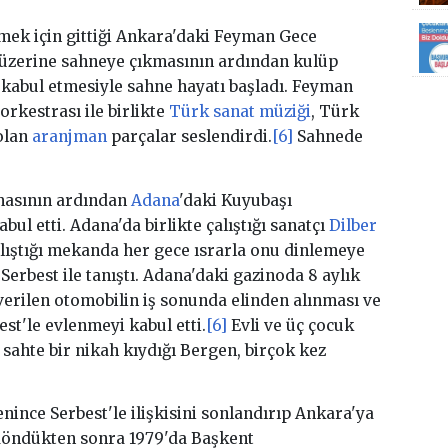
nmek için gittiği Ankara'daki Feyman Gece
 üzerine sahneye çıkmasının ardından kulüp
ni kabul etmesiyle sahne hayatı başladı. Feyman
orkestrası ile birlikte
Türk sanat müziği
, Türk
olan
aranjman
parçalar seslendirdi.
[6]
Sahnede
masının ardından
Adana
'daki Kuyubaşı
bul etti. Adana'da birlikte çalıştığı sanatçı
Dilber
alıştığı mekanda her gece ısrarla onu dinlemeye
Serbest ile tanıştı. Adana'daki gazinoda 8 aylık
verilen otomobilin iş sonunda elinden alınması ve
est'le evlenmeyi kabul etti.
[6]
Evli ve üç çocuk
 sahte bir nikah kıydığı Bergen, birçok kez
ince Serbest'le ilişkisini sonlandırıp Ankara'ya
öndükten sonra 1979'da Başkent