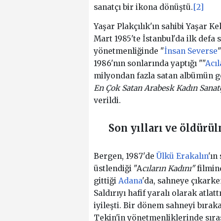
sanatçı bir ikona dönüştü.
[2]
Yaşar Plakçılık'ın sahibi Yaşar K
Mart 1985'te İstanbul'da ilk defa
yönetmenliğinde "
İnsan Severse
1986'nın sonlarında yaptığı ""
Acıl
milyondan fazla satan albümün gö
En Çok Satan Arabesk Kadın Sanat
verildi.
Son yılları ve öldürü
Bergen, 1987'de
Ülkü Erakalın
'ın
üstlendiği "A
cıların Kadını"
filmind
gittiği
Adana
'da, sahneye çıkarke
Saldırıyı hafif yaralı olarak atla
iyileşti. Bir dönem sahneyi bırak
Tekin'in yönetmenliklerinde sıras