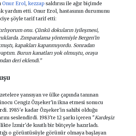
ı
Onur Erol
,
kezzap
saldırısı ile ağır biçimde
k yardım etti. Onur Erol, hastasının durumunu
ye şöyle tarif tarif etti:
tırlıyorum onu. Çünkü dokuların iyileşmesi,
anıklarda. Zımparalama yöntemiyle Bergen’in
kmıştı, kapakları kapanmıyordu. Sonradan
yaptım. Burun kanatları yok olmuştu, oraya
ndan deri eklendi.”
luşu
azetelere yansıyan ve ülke çapında tanınan
zinocu Cengiz Özşeker'in ikna etmesi sonucu
di. 1985'e kadar Özşeker'in sahibi olduğu
nı seslendirdi. 1983'te 12 şarkı içeren "
Kardeşiz
ikte İzmir'de kısıtlı bir bütçeyle hazırladı.
tığı o görüntüsüyle görünür olmaya başlayan