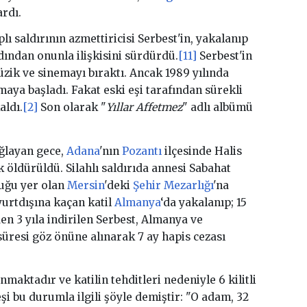
ardı.
ı saldırının azmettiricisi Serbest'in, yakalanıp
rdından onunla ilişkisini sürdürdü.
[11]
Serbest'in
zik ve sinemayı bıraktı. Ancak 1989 yılında
aya başladı. Fakat eski eşi tarafından sürekli
aldı.
[2]
Son olarak "
Yıllar Affetmez
" adlı albümü
ağlayan gece,
Adana
'nın
Pozantı
ilçesinde Halis
 öldürüldü. Silahlı saldırıda annesi Sabahat
duğu yer olan
Mersin
'deki
Şehir Mezarlığı
'na
urtdışına kaçan katil
Almanya
‘da yakalanıp; 15
en 3 yıla indirilen Serbest, Almanya ve
süresi göz önüne alınarak 7 ay hapis cezası
nmaktadır ve katilin tehditleri nedeniyle 6 kilitli
i bu durumla ilgili şöyle demiştir: "O adam, 32