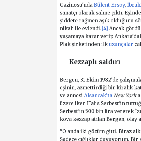
Gazinosu'nda
Bülent Ersoy
,
İbrah
sanatçı olarak sahne çıktı. Eşind
şiddete rağmen aşık olduğunu sö
nikah ile evlendi.
[4]
Ancak gördüğü
yaşamaya karar verip Ankara'daki
Plak şirketinden ilk
uzunçalar
çal
Kezzaplı saldırı
Bergen, 31 Ekim 1982'de çalışmak
eşinin, azmettirdiği bir kiralık ka
ve annesi
Alsancak’ta
New York
a
üzere iken Halis Serbest'in tuttuğ
Serbest'in 500 bin lira vererek İ
kova kezzap atılan Bergen, olay a
“O anda iki gözüm gitti. Biraz alk
Sadece çığlıklar duyuyorum. Bir a