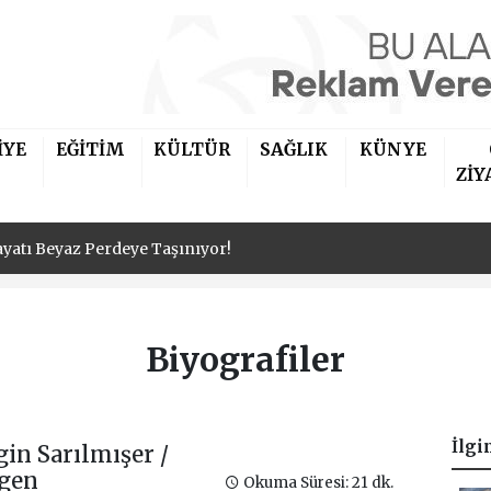
İYE
EĞİTİM
KÜLTÜR
SAĞLIK
KÜNYE
ayatı Beyaz Perdeye Taşınıyor!
ZİY
ayatı Beyaz Perdeye Taşınıyor!
ayatı Beyaz Perdeye Taşınıyor!
Biyografiler
İlgi
gin Sarılmışer /
gen
Okuma Süresi: 21 dk.