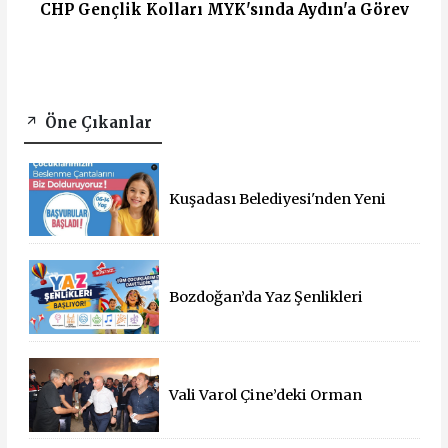
CHP Gençlik Kolları MYK'sında Aydın'a Görev
Öne Çıkanlar
Kuşadası Belediyesi'nden Yeni
Eğitim Yılında Öğrencilere Üçlü
Destek
Bozdoğan’da Yaz Şenlikleri
Başlıyor: 55 Mahallede Çocuklar
Eğlenceyle Buluşacak
Vali Varol Çine’deki Orman
Yangınını Yerinde İnceledi