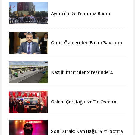
Aydın’da 24 Temmuz Basın
Bayramı Kutlandı
Ömer Özmen’den Basın Bayramı
mesajı
Nazilli İncirciler Sitesi’nde 2.
Parsel İçin İhale Süreci Başladı
Özlem Çerçioğlu ve Dr. Osman
Varol'dan 15 Temmuz Çadırına
Ziyaret
Son Durak: Kan Bağı, 14 Yıl Sonra