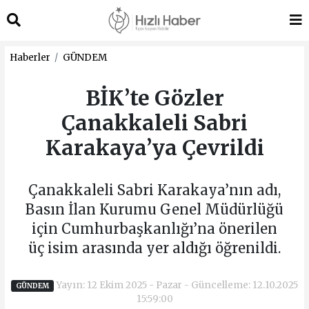
Haberler
GÜNDEM
BİK’te Gözler
Çanakkaleli Sabri
Karakaya’ya Çevrildi
Çanakkaleli Sabri Karakaya’nın adı,
Basın İlan Kurumu Genel Müdürlüğü
için Cumhurbaşkanlığı’na önerilen
üç isim arasında yer aldığı öğrenildi.
Yayın: 12 Ekim 2025 - Pazar - Güncelleme: 12.10.2025
GÜNDEM
15:59:00