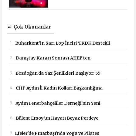
Sinemalarda!
Çok Okunanlar
1.
Buharkent’in Sarı Lop İnciri TKDK Destekli
Mobil Büfeyle Tanıtıldı
2.
Danıştay Kararı Sonrası AHEF'ten
Bakanlığa: "Yargı Kararlarına Uyun"
3.
Bozdoğan’da Yaz Şenlikleri Başlıyor: 55
Çağrısı
Mahallede Çocuklar Eğlenceyle Buluşacak
4.
CHP Aydın İl Kadın Kolları Başkanlığına
Dilek Kılıç Atandı
5.
Aydın Fenerbahçeliler Derneği'nin Yeni
Başkanı İbrahim Kaya Oldu
6.
Bülent Ersoy'un Hayatı Beyaz Perdeye
Taşınıyor!
7.
Efeler'de Pınarbaşı'nda Yoga ve Pilates