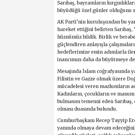
Sarıbaş, bayramların kırgınlıklar
büyüdüğü özel günler olduğunu s
AK Parti’nin kuruluşundan bu yan
hareket ettiğini belirten Sarıbaş,
hüznümüz bildik. Birlik ve berab
güçlendiren anlayışla çalışmalar
hedeflerimize emin adımlarla ile
inancımızı daha da büyütmeye dev
Mesajında İslam coğrafyasında ya
Filistin ve Gazze olmak üzere D
mücadelesi veren mazlumların acıs
Kadınların, çocukların ve masum si
bulmasını temenni eden Sarıbaş, 
olması duasında bulundu.
Cumhurbaşkanı Recep Tayyip Erdo
yanında olmaya devam edeceğini 