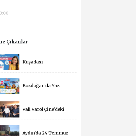
50:00
e Çıkanlar
Kuşadası
Belediyesi'nden Yeni
Eğitim Yılında
Öğrencilere Üçlü
Destek
Bozdoğan’da Yaz
Şenlikleri Başlıyor: 55
Mahallede Çocuklar
Eğlenceyle Buluşacak
Vali Varol Çine’deki
Orman Yangınını
Yerinde İnceledi
Aydın’da 24 Temmuz