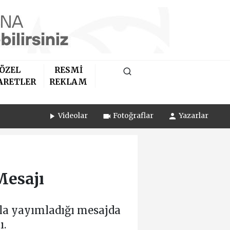
ÖZEL
RESMİ
ARETLER
REKLAM
Videolar
Fotoğraflar
Yazarlar
Mesajı
yla yayımladığı mesajda
ı.