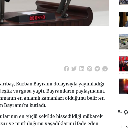
Sarıbaş, Kurban Bayramı dolayısıyla yayımladığı
rdeşlik vurgusu yaptı. Bayramların paylaşmanın,
manın en anlamlı zamanları olduğunu belirten
n Bayramı’nı kutladı.
Ç
gularının en güçlü şekilde hissedildiği mübarek
ur ve mutluluğunu yaşadıklarını ifade eden
1.
A