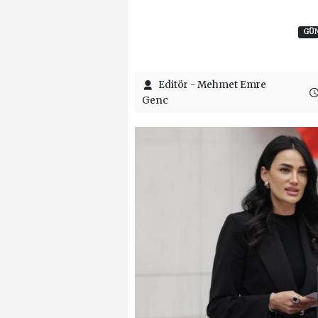
GÜ
Editör - Mehmet Emre
Genc