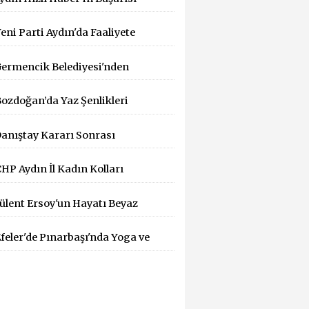
İK Tarafından Tescillendi
eni Parti Aydın'da Faaliyete
eçti
ermencik Belediyesi'nden
ıcak Hava Mesaisi
ozdoğan’da Yaz Şenlikleri
üzenlemesi
aşlıyor: 55 Mahallede Çocuklar
anıştay Kararı Sonrası
ğlenceyle Buluşacak
HEF'ten Bakanlığa: "Yargı
HP Aydın İl Kadın Kolları
ararlarına Uyun" Çağrısı
aşkanlığına Dilek Kılıç Atandı
ülent Ersoy'un Hayatı Beyaz
erdeye Taşınıyor!
feler'de Pınarbaşı'nda Yoga ve
ilates Buluşması