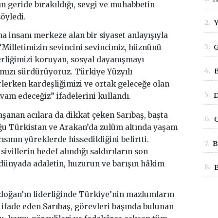
ın geride bırakıldığı, sevgi ve muhabbetin
B
öyledi.
2.
Y
a insanı merkeze alan bir siyaset anlayışıyla
G
3.
G
 “Milletimizin sevincini sevincimiz, hüznünü
erliğimizi koruyan, sosyal dayanışmayı
S
4.
B
ımızı sürdürüyoruz. Türkiye Yüzyılı
D
rlerken kardeşliğimizi ve ortak geleceğe olan
B
5.
D
am edeceğiz” ifadelerini kullandı.
E
A
şanan acılara da dikkat çeken Sarıbaş, başta
6.
C
K
oğu Türkistan ve Arakan’da zulüm altında yaşam
B
ının yüreklerde hissedildiğini belirtti.
7.
B
villerin hedef alındığı saldırıların son
P
dünyada adaletin, huzurun ve barışın hâkim
8.
E
P
ğan’ın liderliğinde Türkiye’nin mazlumların
ifade eden Sarıbaş, görevleri başında bulunan