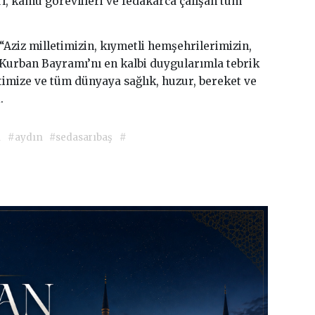
arı, kamu görevlileri ve fedakârca çalışan tüm
Aziz milletimizin, kıymetli hemşehrilerimizin,
 Kurban Bayramı’nı en kalbi duygularımla tebrik
timize ve tüm dünyaya sağlık, huzur, bereket ve
.
i
#aydın
#sedasarıbaş
#