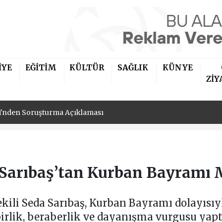
İYE
EĞİTİM
KÜLTÜR
SAĞLIK
KÜNYE
iler Derneği'nin Yeni Başkanı İbrahim Kaya Oldu
ZİY
si'nden Soruşturma Açıklaması
iler Derneği'nin Yeni Başkanı İbrahim Kaya Oldu
si'nden Soruşturma Açıklaması
Sarıbaş’tan Kurban Bayramı 
ekili Seda Sarıbaş, Kurban Bayramı dolayısı
irlik, beraberlik ve dayanışma vurgusu yapt