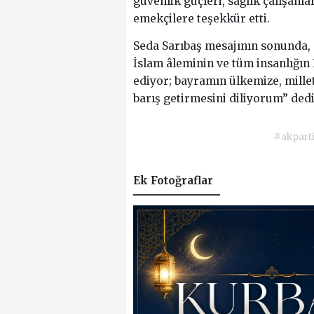
güvenlik güçleri, sağlık çalışanl
emekçilere teşekkür etti.
Seda Sarıbaş mesajının sonunda, “
İslam âleminin ve tüm insanlığın
ediyor; bayramın ülkemize, mille
barış getirmesini diliyorum” dedi
#akpart
Ek Fotoğraflar