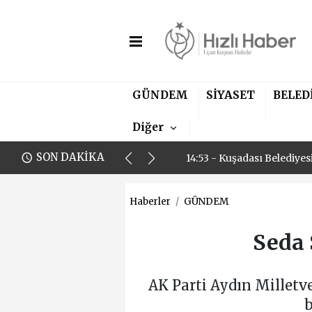
GÜNDEM
SİYASET
BELED
11:00 - Aydın Fenerbahçel
Diğer
14:53 - Kuşadası Belediye
SON DAKİKA
11:00 - Aydın Fenerbahçel
14:53 - Kuşadası Belediye
Haberler
GÜNDEM
Seda 
AK Parti Aydın Milletv
b