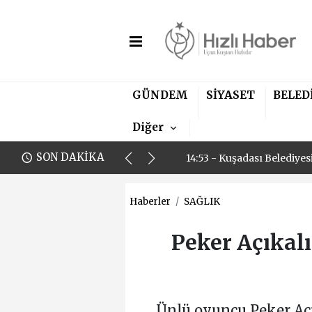
11:00 - Aydın Fenerbahçel
GÜNDEM
SİYASET
BELED
14:53 - Kuşadası Belediye
Diğer
11:00 - Aydın Fenerbahçel
SON DAKİKA
14:53 - Kuşadası Belediye
Haberler
SAĞLIK
Peker Açıkalı
Ünlü oyuncu Peker Açı