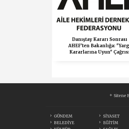
Danıştay Kararı Sonrası
AHEF'ten Bakanlığa: "Yarg
Kararlarına Uyun" Çağrıs
Sitene 
GÜNDEM
SİYASET
BELEDİYE
EĞİTİM