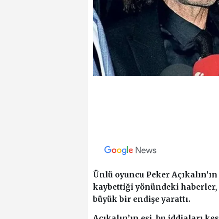
Ünlü oyuncu Peker Açıkalın’ın
kaybettiği yönündeki haberler,
büyük bir endişe yarattı.
Açıkalın’ın eşi, bu iddiaları kes