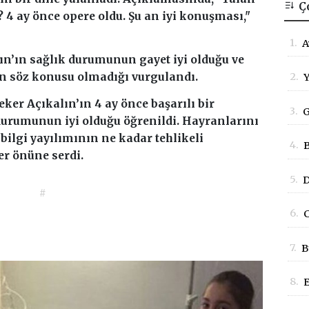
Ç
 4 ay önce opere oldu. Şu an iyi konuşması,"
1.
A
lın’ın sağlık durumunun gayet iyi olduğu ve
B
2.
n söz konusu olmadığı vurgulandı.
Y
G
ker Açıkalın’ın 4 ay önce başarılı bir
3.
G
durumunun iyi olduğu öğrenildi. Hayranlarını
S
bilgi yayılımının ne kadar tehlikeli
4.
B
D
er önüne serdi.
B
5.
D
E
#
A
6.
C
K
B
7.
B
P
8.
E
P