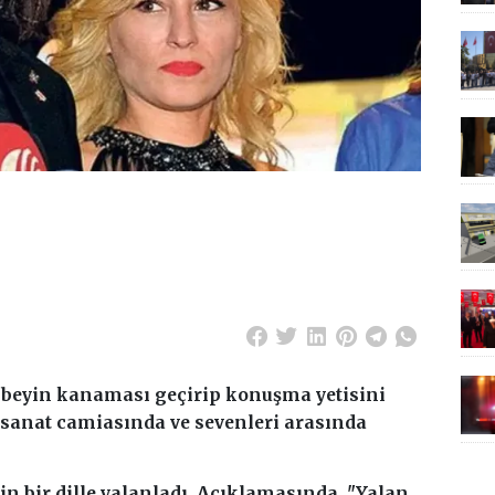
 beyin kanaması geçirip konuşma yetisini
 sanat camiasında ve sevenleri arasında
in bir dille yalanladı.
Açıklamasında, "Yalan