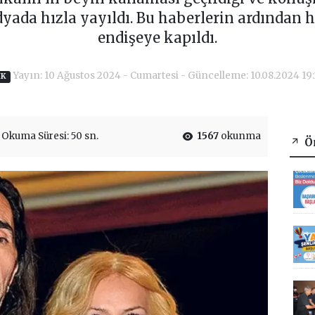
dyada hızla yayıldı. Bu haberlerin ardından 
endişeye kapıldı.
Yayın: 10 Ağustos 2024 - Cumartesi - Güncelleme: 10.08.2024 19
IK
Okuma Süresi: 50 sn.
1567
okunma
Ön