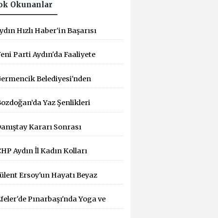
ok Okunanlar
ydın Hızlı Haber'in Başarısı
İK Tarafından Tescillendi
eni Parti Aydın'da Faaliyete
eçti
ermencik Belediyesi'nden
ıcak Hava Mesaisi
ozdoğan’da Yaz Şenlikleri
üzenlemesi
aşlıyor: 55 Mahallede Çocuklar
anıştay Kararı Sonrası
ğlenceyle Buluşacak
HEF'ten Bakanlığa: "Yargı
HP Aydın İl Kadın Kolları
ararlarına Uyun" Çağrısı
aşkanlığına Dilek Kılıç Atandı
ülent Ersoy'un Hayatı Beyaz
erdeye Taşınıyor!
feler'de Pınarbaşı'nda Yoga ve
ilates Buluşması