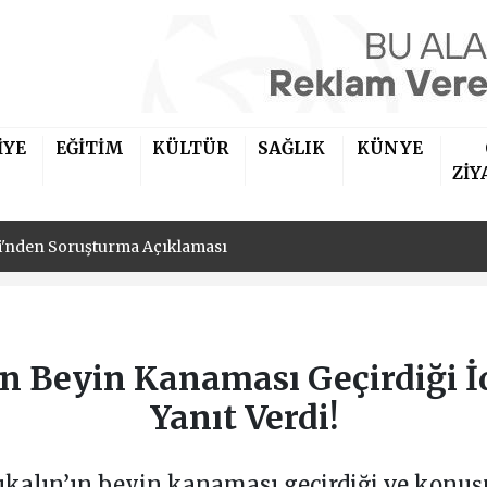
iler Derneği'nin Yeni Başkanı İbrahim Kaya Oldu
İYE
EĞİTİM
KÜLTÜR
SAĞLIK
KÜNYE
si'nden Soruşturma Açıklaması
ZİY
iler Derneği'nin Yeni Başkanı İbrahim Kaya Oldu
si'nden Soruşturma Açıklaması
n Beyin Kanaması Geçirdiği İ
Yanıt Verdi!
kalın’ın beyin kanaması geçirdiği ve konuş