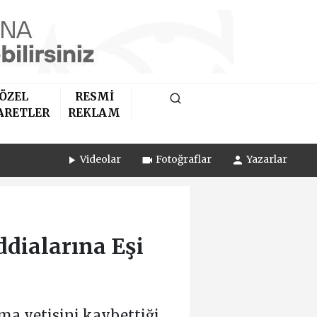
ÖZEL
RESMİ
ARETLER
REKLAM
Videolar
Fotoğraflar
Yazarlar
ddialarına Eşi
ma yetisini kaybettiği