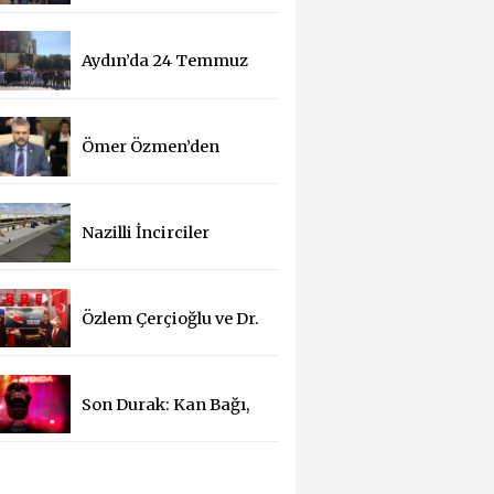
Yerinde İnceledi
Aydın’da 24 Temmuz
Basın Bayramı
Kutlandı
Ömer Özmen’den
Basın Bayramı mesajı
Nazilli İncirciler
Sitesi’nde 2. Parsel İçin
İhale Süreci Başladı
Özlem Çerçioğlu ve Dr.
Osman Varol'dan 15
Temmuz Çadırına
Ziyaret
Son Durak: Kan Bağı,
14 Yıl Sonra
Sinemalarda!