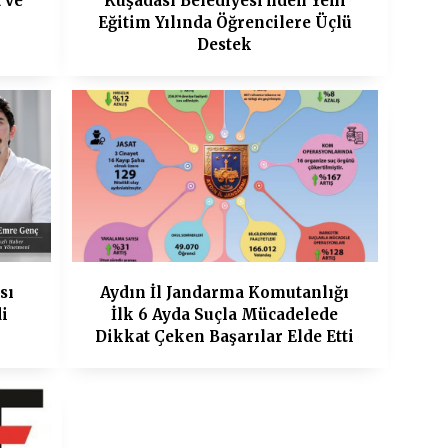
 ve
Kuşadası Belediyesi'nden Yeni
Eğitim Yılında Öğrencilere Üçlü
Destek
sı
Aydın İl Jandarma Komutanlığı
i
İlk 6 Ayda Suçla Mücadelede
Dikkat Çeken Başarılar Elde Etti