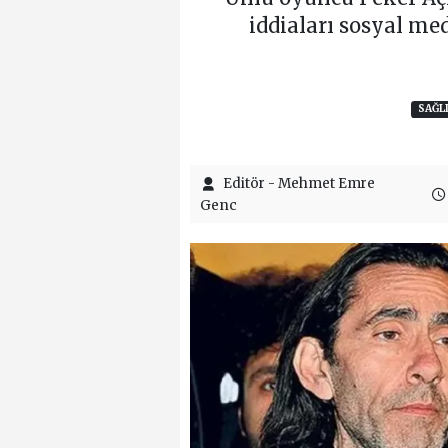
iddiaları sosyal me
SAĞL
Editör - Mehmet Emre
Genc