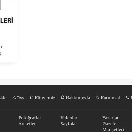
ı
ı
Ekle
Rss
Künyemiz
Hakkımızda
Kurumsal
B
Fotoğraflar
Videolar
Yazarlar
Anketler
Sayfalar
Gazete
Manşetleri