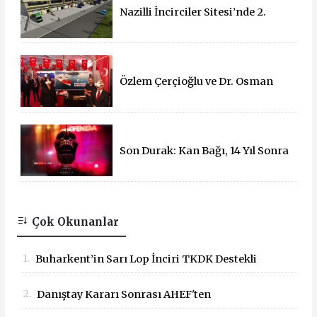
Nazilli İncirciler Sitesi’nde 2.
Parsel İçin İhale Süreci Başladı
Özlem Çerçioğlu ve Dr. Osman
Varol'dan 15 Temmuz Çadırına
Ziyaret
Son Durak: Kan Bağı, 14 Yıl Sonra
Sinemalarda!
Çok Okunanlar
1.
Buharkent’in Sarı Lop İnciri TKDK Destekli
Mobil Büfeyle Tanıtıldı
2.
Danıştay Kararı Sonrası AHEF'ten
Bakanlığa: "Yargı Kararlarına Uyun"