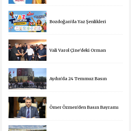
Destek
Bozdoğan’da Yaz Şenlikleri
Başlıyor: 55 Mahallede Çocuklar
Eğlenceyle Buluşacak
Vali Varol Çine’deki Orman
Yangınını Yerinde İnceledi
Aydın’da 24 Temmuz Basın
Bayramı Kutlandı
Ömer Özmen’den Basın Bayramı
mesajı