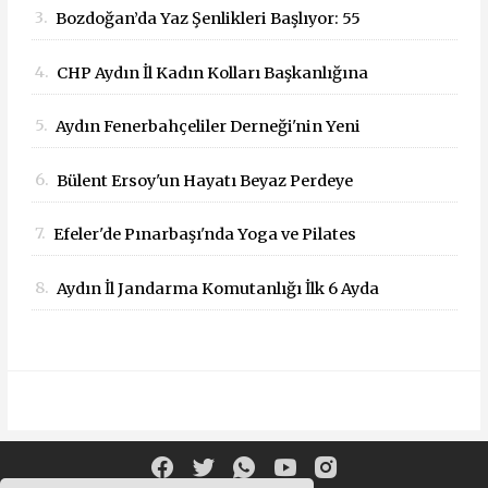
3.
Bozdoğan’da Yaz Şenlikleri Başlıyor: 55
Çağrısı
Mahallede Çocuklar Eğlenceyle Buluşacak
4.
CHP Aydın İl Kadın Kolları Başkanlığına
Dilek Kılıç Atandı
5.
Aydın Fenerbahçeliler Derneği'nin Yeni
Başkanı İbrahim Kaya Oldu
6.
Bülent Ersoy'un Hayatı Beyaz Perdeye
Taşınıyor!
7.
Efeler'de Pınarbaşı'nda Yoga ve Pilates
Buluşması
8.
Aydın İl Jandarma Komutanlığı İlk 6 Ayda
Suçla Mücadelede Dikkat Çeken Başarılar
Elde Etti