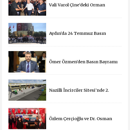
Vali Varol Çine’deki Orman
Yangınını Yerinde İnceledi
Aydın’da 24 Temmuz Basın
Bayramı Kutlandı
Ömer Özmen’den Basın Bayramı
mesajı
Nazilli İncirciler Sitesi’nde 2.
Parsel İçin İhale Süreci Başladı
Özlem Çerçioğlu ve Dr. Osman
Varol'dan 15 Temmuz Çadırına
Ziyaret