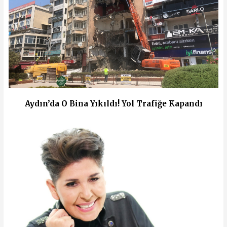
Aydın’da O Bina Yıkıldı! Yol Trafiğe Kapandı