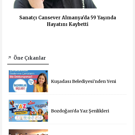
Sanatçı Cansever Almanya'da 59 Yaşında
Hayatını Kaybetti
Öne Çıkanlar
Kuşadası Belediyesi'nden Yeni
Eğitim Yılında Öğrencilere Üçlü
Destek
Bozdoğan’da Yaz Şenlikleri
Başlıyor: 55 Mahallede Çocuklar
Eğlenceyle Buluşacak