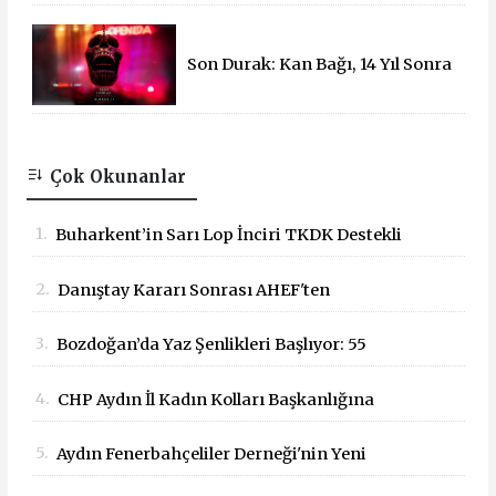
Son Durak: Kan Bağı, 14 Yıl Sonra
Sinemalarda!
Çok Okunanlar
1.
Buharkent’in Sarı Lop İnciri TKDK Destekli
Mobil Büfeyle Tanıtıldı
2.
Danıştay Kararı Sonrası AHEF'ten
Bakanlığa: "Yargı Kararlarına Uyun"
3.
Bozdoğan’da Yaz Şenlikleri Başlıyor: 55
Çağrısı
Mahallede Çocuklar Eğlenceyle Buluşacak
4.
CHP Aydın İl Kadın Kolları Başkanlığına
Dilek Kılıç Atandı
5.
Aydın Fenerbahçeliler Derneği'nin Yeni
Başkanı İbrahim Kaya Oldu