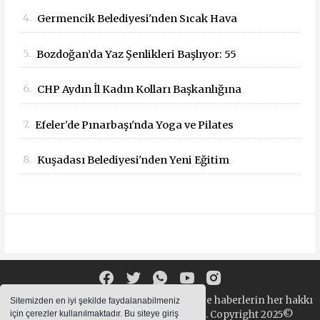
Yangını İçin Geçmiş Olsun Mesajı
4.
Germencik Belediyesi'nden Sıcak Hava
Mesaisi Düzenlemesi
5.
Bozdoğan’da Yaz Şenlikleri Başlıyor: 55
Mahallede Çocuklar Eğlenceyle Buluşacak
6.
CHP Aydın İl Kadın Kolları Başkanlığına
Dilek Kılıç Atandı
7.
Efeler'de Pınarbaşı'nda Yoga ve Pilates
Buluşması
8.
Kuşadası Belediyesi'nden Yeni Eğitim
Yılında Öğrencilere Üçlü Destek
Sitemizde bulunan yazı , video, fotoğraf ve haberlerin her hakkı
Sitemizden en iyi şekilde faydalanabilmeniz
saklıdır. izinsiz içerikler kullanılamaz. Copyright 2025©
için çerezler kullanılmaktadır. Bu siteye giriş