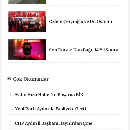
Özlem Çerçioğlu ve Dr. Osman
Varol'dan 15 Temmuz Çadırına
Ziyaret
Son Durak: Kan Bağı, 14 Yıl Sonra
Sinemalarda!
Çok Okunanlar
1.
Aydın Hızlı Haber'in Başarısı BİK
Tarafından Tescillendi
2.
Yeni Parti Aydın'da Faaliyete Geçti
3.
CHP Aydın İl Başkanı Bayırlı’dan Çine