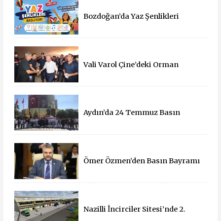
Bozdoğan’da Yaz Şenlikleri
Başlıyor: 55 Mahallede Çocuklar
Eğlenceyle Buluşacak
Vali Varol Çine’deki Orman
Yangınını Yerinde İnceledi
Aydın’da 24 Temmuz Basın
Bayramı Kutlandı
Ömer Özmen’den Basın Bayramı
mesajı
Nazilli İncirciler Sitesi’nde 2.
Parsel İçin İhale Süreci Başladı