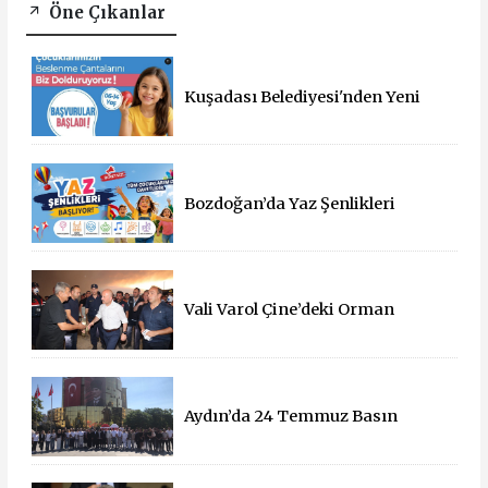
Öne Çıkanlar
Kuşadası Belediyesi'nden Yeni
Eğitim Yılında Öğrencilere Üçlü
Destek
Bozdoğan’da Yaz Şenlikleri
Başlıyor: 55 Mahallede Çocuklar
Eğlenceyle Buluşacak
Vali Varol Çine’deki Orman
Yangınını Yerinde İnceledi
Aydın’da 24 Temmuz Basın
Bayramı Kutlandı