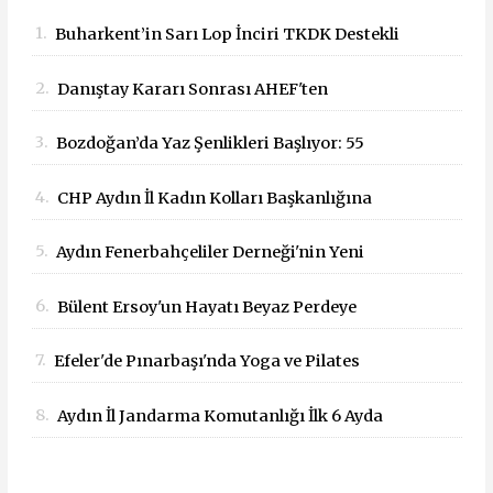
1.
Buharkent’in Sarı Lop İnciri TKDK Destekli
Mobil Büfeyle Tanıtıldı
2.
Danıştay Kararı Sonrası AHEF'ten
Bakanlığa: "Yargı Kararlarına Uyun"
3.
Bozdoğan’da Yaz Şenlikleri Başlıyor: 55
Çağrısı
Mahallede Çocuklar Eğlenceyle Buluşacak
4.
CHP Aydın İl Kadın Kolları Başkanlığına
Dilek Kılıç Atandı
5.
Aydın Fenerbahçeliler Derneği'nin Yeni
Başkanı İbrahim Kaya Oldu
6.
Bülent Ersoy'un Hayatı Beyaz Perdeye
Taşınıyor!
7.
Efeler'de Pınarbaşı'nda Yoga ve Pilates
Buluşması
8.
Aydın İl Jandarma Komutanlığı İlk 6 Ayda
Suçla Mücadelede Dikkat Çeken Başarılar
Elde Etti