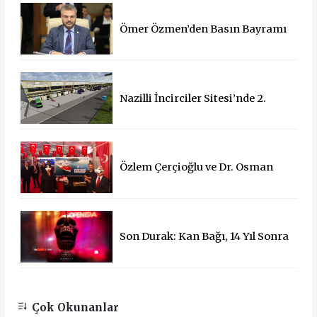
Ömer Özmen’den Basın Bayramı
mesajı
Nazilli İncirciler Sitesi’nde 2.
Parsel İçin İhale Süreci Başladı
Özlem Çerçioğlu ve Dr. Osman
Varol'dan 15 Temmuz Çadırına
Ziyaret
Son Durak: Kan Bağı, 14 Yıl Sonra
Sinemalarda!
Çok Okunanlar