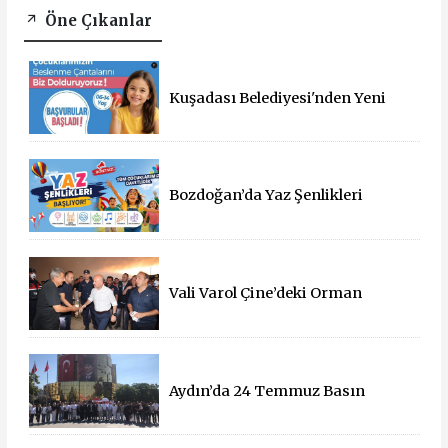
Öne Çıkanlar
Kuşadası Belediyesi'nden Yeni
Eğitim Yılında Öğrencilere Üçlü
Destek
Bozdoğan’da Yaz Şenlikleri
Başlıyor: 55 Mahallede Çocuklar
Eğlenceyle Buluşacak
Vali Varol Çine’deki Orman
Yangınını Yerinde İnceledi
Aydın’da 24 Temmuz Basın
Bayramı Kutlandı