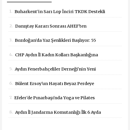
1.
Buharkent’in Sarı Lop İnciri TKDK Destekli
Mobil Büfeyle Tanıtıldı
2.
Danıştay Kararı Sonrası AHEF'ten
Bakanlığa: "Yargı Kararlarına Uyun"
3.
Bozdoğan’da Yaz Şenlikleri Başlıyor: 55
Çağrısı
Mahallede Çocuklar Eğlenceyle Buluşacak
4.
CHP Aydın İl Kadın Kolları Başkanlığına
Dilek Kılıç Atandı
5.
Aydın Fenerbahçeliler Derneği'nin Yeni
Başkanı İbrahim Kaya Oldu
6.
Bülent Ersoy'un Hayatı Beyaz Perdeye
Taşınıyor!
7.
Efeler'de Pınarbaşı'nda Yoga ve Pilates
Buluşması
8.
Aydın İl Jandarma Komutanlığı İlk 6 Ayda
Suçla Mücadelede Dikkat Çeken Başarılar
Elde Etti