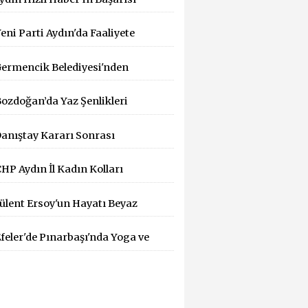
İK Tarafından Tescillendi
eni Parti Aydın'da Faaliyete
eçti
ermencik Belediyesi'nden
ıcak Hava Mesaisi
ozdoğan’da Yaz Şenlikleri
üzenlemesi
aşlıyor: 55 Mahallede Çocuklar
anıştay Kararı Sonrası
ğlenceyle Buluşacak
HEF'ten Bakanlığa: "Yargı
HP Aydın İl Kadın Kolları
ararlarına Uyun" Çağrısı
aşkanlığına Dilek Kılıç Atandı
ülent Ersoy'un Hayatı Beyaz
erdeye Taşınıyor!
feler'de Pınarbaşı'nda Yoga ve
ilates Buluşması