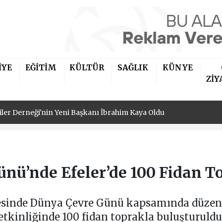
İYE
EĞİTİM
KÜLTÜR
SAĞLIK
KÜNYE
iler Derneği'nin Yeni Başkanı İbrahim Kaya Oldu
ZİY
si'nden Soruşturma Açıklaması
iler Derneği'nin Yeni Başkanı İbrahim Kaya Oldu
si'nden Soruşturma Açıklaması
nü’nde Efeler’de 100 Fidan T
lçesinde Dünya Çevre Günü kapsamında düze
etkinliğinde 100 fidan toprakla buluşturuldu