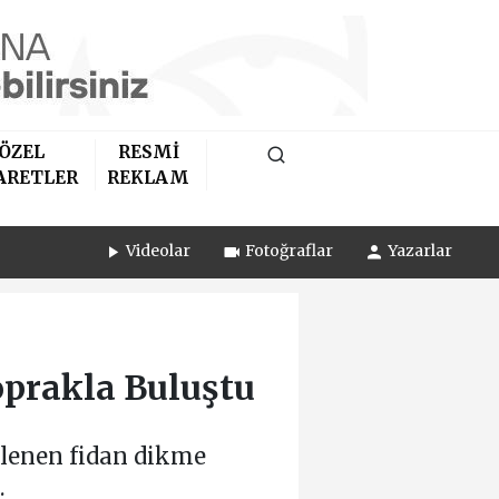
ÖZEL
RESMİ
ARETLER
REKLAM
Videolar
Fotoğraflar
Yazarlar
oprakla Buluştu
nlenen fidan dikme
.