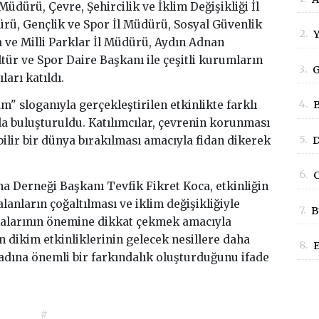
üdürü, Çevre, Şehircilik ve İklim Değişikliği İl
B
ü, Gençlik ve Spor İl Müdürü, Sosyal Güvenlik
2.
Y
e Milli Parklar İl Müdürü, Aydın Adnan
G
tür ve Spor Daire Başkanı ile çeşitli kurumların
3.
G
arı katıldı.
S
4.
B
am" sloganıyla gerçekleştirilen etkinlikte farklı
D
la buluşturuldu. Katılımcılar, çevrenin korunması
B
5.
D
ilir bir dünya bırakılması amacıyla fidan dikerek
E
A
6.
C
K
 Derneği Başkanı Tevfik Fikret Koca, etkinliğin
B
 alanların çoğaltılması ve iklim değişikliğiyle
7.
B
alarının önemine dikkat çekmek amacıyla
P
an dikim etkinliklerinin gelecek nesillere daha
8.
E
 adına önemli bir farkındalık oluşturduğunu ifade
P
#