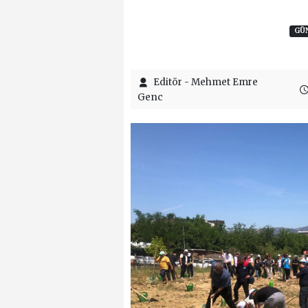
GÜ
Editör - Mehmet Emre
Genc