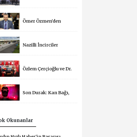
Basın Bayramı
Kutlandı
Ömer Özmen’den
Basın Bayramı mesajı
Nazilli İncirciler
Sitesi’nde 2. Parsel İçin
İhale Süreci Başladı
Özlem Çerçioğlu ve Dr.
Osman Varol'dan 15
Temmuz Çadırına
Ziyaret
Son Durak: Kan Bağı,
14 Yıl Sonra
Sinemalarda!
ok Okunanlar
ydın Hızlı Haber'in Başarısı