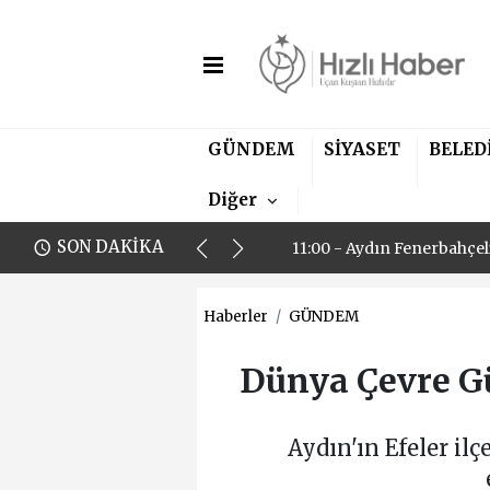
GÜNDEM
SİYASET
BELED
11:00 - Aydın Fenerbahçel
Diğer
14:53 - Kuşadası Belediye
SON DAKİKA
11:00 - Aydın Fenerbahçel
14:53 - Kuşadası Belediye
Haberler
GÜNDEM
Dünya Çevre Gü
Aydın'ın Efeler i