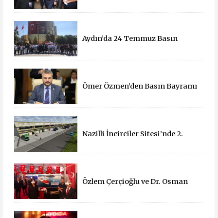
Aydın’da 24 Temmuz Basın
Bayramı Kutlandı
Ömer Özmen’den Basın Bayramı
mesajı
Nazilli İncirciler Sitesi’nde 2.
Parsel İçin İhale Süreci Başladı
Özlem Çerçioğlu ve Dr. Osman
Varol'dan 15 Temmuz Çadırına
Ziyaret