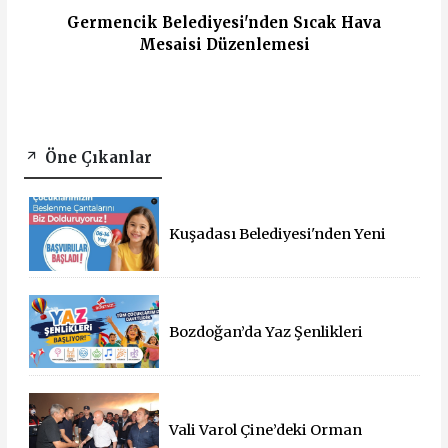
Germencik Belediyesi'nden Sıcak Hava
Mesaisi Düzenlemesi
Öne Çıkanlar
Kuşadası Belediyesi'nden Yeni
Eğitim Yılında Öğrencilere Üçlü
Destek
Bozdoğan’da Yaz Şenlikleri
Başlıyor: 55 Mahallede Çocuklar
Eğlenceyle Buluşacak
Vali Varol Çine’deki Orman
Yangınını Yerinde İnceledi