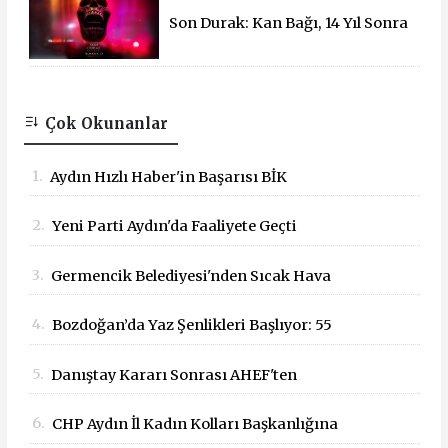
Son Durak: Kan Bağı, 14 Yıl Sonra
Sinemalarda!
Çok Okunanlar
1.
Aydın Hızlı Haber'in Başarısı BİK
Tarafından Tescillendi
2.
Yeni Parti Aydın'da Faaliyete Geçti
3.
Germencik Belediyesi'nden Sıcak Hava
Mesaisi Düzenlemesi
4.
Bozdoğan’da Yaz Şenlikleri Başlıyor: 55
Mahallede Çocuklar Eğlenceyle Buluşacak
5.
Danıştay Kararı Sonrası AHEF'ten
Bakanlığa: "Yargı Kararlarına Uyun"
6.
CHP Aydın İl Kadın Kolları Başkanlığına
Çağrısı