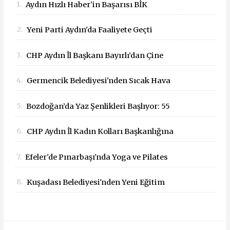
1.
Aydın Hızlı Haber'in Başarısı BİK
Tarafından Tescillendi
2.
Yeni Parti Aydın'da Faaliyete Geçti
3.
CHP Aydın İl Başkanı Bayırlı’dan Çine
Yangını İçin Geçmiş Olsun Mesajı
4.
Germencik Belediyesi'nden Sıcak Hava
Mesaisi Düzenlemesi
5.
Bozdoğan’da Yaz Şenlikleri Başlıyor: 55
Mahallede Çocuklar Eğlenceyle Buluşacak
6.
CHP Aydın İl Kadın Kolları Başkanlığına
Dilek Kılıç Atandı
7.
Efeler'de Pınarbaşı'nda Yoga ve Pilates
Buluşması
8.
Kuşadası Belediyesi'nden Yeni Eğitim
Yılında Öğrencilere Üçlü Destek