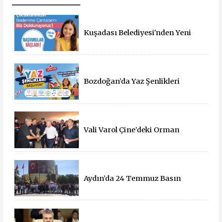
Kuşadası Belediyesi'nden Yeni
Eğitim Yılında Öğrencilere Üçlü
Destek
Bozdoğan’da Yaz Şenlikleri
Başlıyor: 55 Mahallede Çocuklar
Eğlenceyle Buluşacak
Vali Varol Çine’deki Orman
Yangınını Yerinde İnceledi
Aydın’da 24 Temmuz Basın
Bayramı Kutlandı