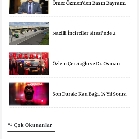
Ömer Özmen’den Basın Bayramı
mesajı
Nazilli İncirciler Sitesi’nde 2.
Parsel İçin İhale Süreci Başladı
Özlem Çerçioğlu ve Dr. Osman
Varol'dan 15 Temmuz Çadırına
Ziyaret
Son Durak: Kan Bağı, 14 Yıl Sonra
Sinemalarda!
Çok Okunanlar