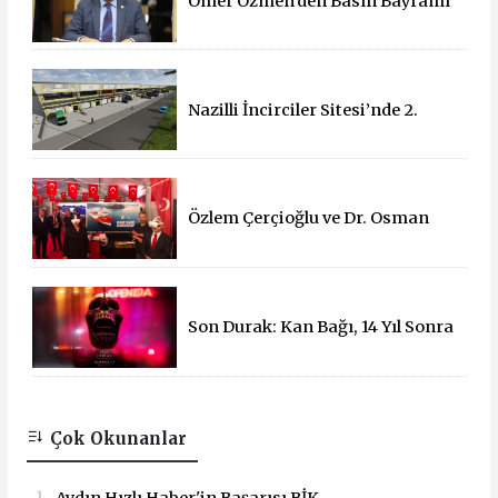
Ömer Özmen’den Basın Bayramı
mesajı
Nazilli İncirciler Sitesi’nde 2.
Parsel İçin İhale Süreci Başladı
Özlem Çerçioğlu ve Dr. Osman
Varol'dan 15 Temmuz Çadırına
Ziyaret
Son Durak: Kan Bağı, 14 Yıl Sonra
Sinemalarda!
Çok Okunanlar
1.