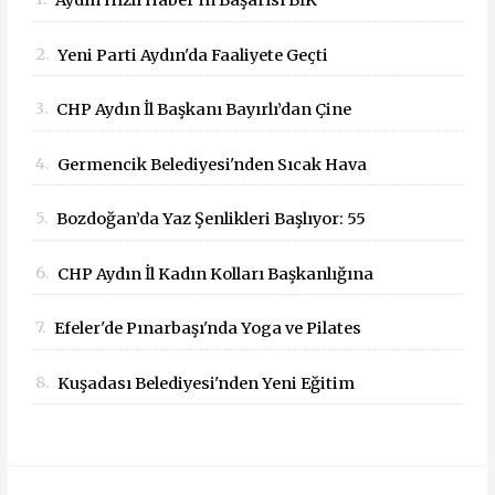
Aydın Hızlı Haber'in Başarısı BİK
Tarafından Tescillendi
2.
Yeni Parti Aydın'da Faaliyete Geçti
3.
CHP Aydın İl Başkanı Bayırlı’dan Çine
Yangını İçin Geçmiş Olsun Mesajı
4.
Germencik Belediyesi'nden Sıcak Hava
Mesaisi Düzenlemesi
5.
Bozdoğan’da Yaz Şenlikleri Başlıyor: 55
Mahallede Çocuklar Eğlenceyle Buluşacak
6.
CHP Aydın İl Kadın Kolları Başkanlığına
Dilek Kılıç Atandı
7.
Efeler'de Pınarbaşı'nda Yoga ve Pilates
Buluşması
8.
Kuşadası Belediyesi'nden Yeni Eğitim
Yılında Öğrencilere Üçlü Destek