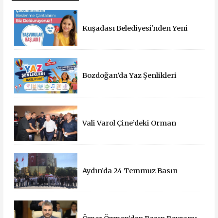
Kuşadası Belediyesi'nden Yeni
Eğitim Yılında Öğrencilere Üçlü
Destek
Bozdoğan’da Yaz Şenlikleri
Başlıyor: 55 Mahallede Çocuklar
Eğlenceyle Buluşacak
Vali Varol Çine’deki Orman
Yangınını Yerinde İnceledi
Aydın’da 24 Temmuz Basın
Bayramı Kutlandı