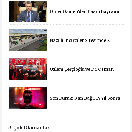
Ömer Özmen’den Basın Bayramı
mesajı
Nazilli İncirciler Sitesi’nde 2.
Parsel İçin İhale Süreci Başladı
Özlem Çerçioğlu ve Dr. Osman
Varol'dan 15 Temmuz Çadırına
Ziyaret
Son Durak: Kan Bağı, 14 Yıl Sonra
Sinemalarda!
Çok Okunanlar