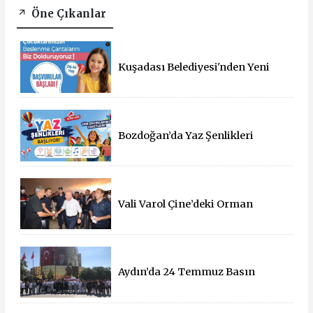
Öne Çıkanlar
Kuşadası Belediyesi'nden Yeni
Eğitim Yılında Öğrencilere Üçlü
Destek
Bozdoğan’da Yaz Şenlikleri
Başlıyor: 55 Mahallede Çocuklar
Eğlenceyle Buluşacak
Vali Varol Çine’deki Orman
Yangınını Yerinde İnceledi
Aydın’da 24 Temmuz Basın
Bayramı Kutlandı