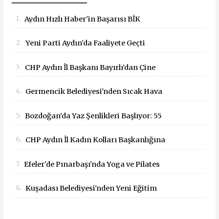
1.
Aydın Hızlı Haber'in Başarısı BİK
Tarafından Tescillendi
2.
Yeni Parti Aydın'da Faaliyete Geçti
3.
CHP Aydın İl Başkanı Bayırlı’dan Çine
Yangını İçin Geçmiş Olsun Mesajı
4.
Germencik Belediyesi'nden Sıcak Hava
Mesaisi Düzenlemesi
5.
Bozdoğan’da Yaz Şenlikleri Başlıyor: 55
Mahallede Çocuklar Eğlenceyle Buluşacak
6.
CHP Aydın İl Kadın Kolları Başkanlığına
Dilek Kılıç Atandı
7.
Efeler'de Pınarbaşı'nda Yoga ve Pilates
Buluşması
8.
Kuşadası Belediyesi'nden Yeni Eğitim
Yılında Öğrencilere Üçlü Destek