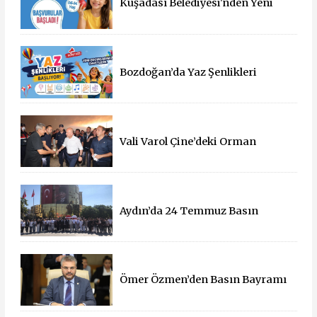
Kuşadası Belediyesi'nden Yeni
Eğitim Yılında Öğrencilere Üçlü
Destek
Bozdoğan’da Yaz Şenlikleri
Başlıyor: 55 Mahallede Çocuklar
Eğlenceyle Buluşacak
Vali Varol Çine’deki Orman
Yangınını Yerinde İnceledi
Aydın’da 24 Temmuz Basın
Bayramı Kutlandı
Ömer Özmen’den Basın Bayramı
mesajı