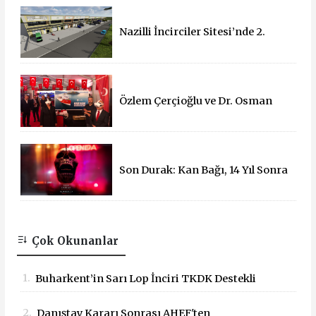
Nazilli İncirciler Sitesi’nde 2.
Parsel İçin İhale Süreci Başladı
Özlem Çerçioğlu ve Dr. Osman
Varol'dan 15 Temmuz Çadırına
Ziyaret
Son Durak: Kan Bağı, 14 Yıl Sonra
Sinemalarda!
Çok Okunanlar
1.
Buharkent’in Sarı Lop İnciri TKDK Destekli
Mobil Büfeyle Tanıtıldı
2.
Danıştay Kararı Sonrası AHEF'ten