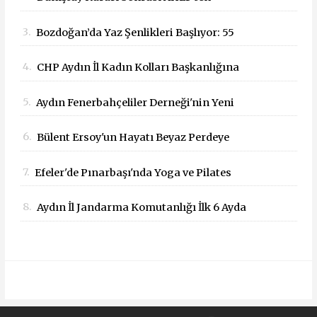
Bakanlığa: "Yargı Kararlarına Uyun"
3.
Bozdoğan’da Yaz Şenlikleri Başlıyor: 55
Çağrısı
Mahallede Çocuklar Eğlenceyle Buluşacak
4.
CHP Aydın İl Kadın Kolları Başkanlığına
Dilek Kılıç Atandı
5.
Aydın Fenerbahçeliler Derneği'nin Yeni
Başkanı İbrahim Kaya Oldu
6.
Bülent Ersoy'un Hayatı Beyaz Perdeye
Taşınıyor!
7.
Efeler'de Pınarbaşı'nda Yoga ve Pilates
Buluşması
8.
Aydın İl Jandarma Komutanlığı İlk 6 Ayda
Suçla Mücadelede Dikkat Çeken Başarılar
Elde Etti