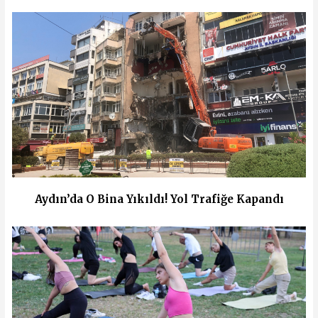
Aydın’da O Bina Yıkıldı! Yol Trafiğe Kapandı