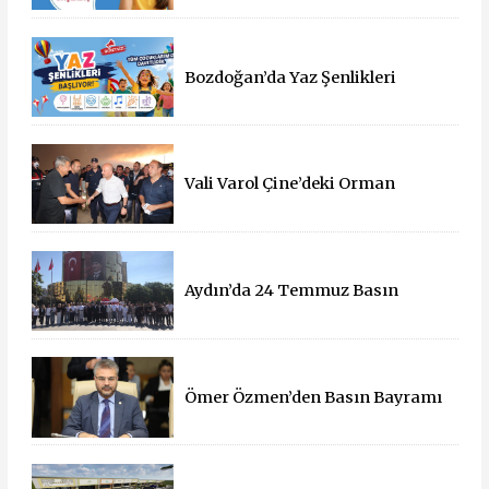
Destek
Bozdoğan’da Yaz Şenlikleri
Başlıyor: 55 Mahallede Çocuklar
Eğlenceyle Buluşacak
Vali Varol Çine’deki Orman
Yangınını Yerinde İnceledi
Aydın’da 24 Temmuz Basın
Bayramı Kutlandı
Ömer Özmen’den Basın Bayramı
mesajı