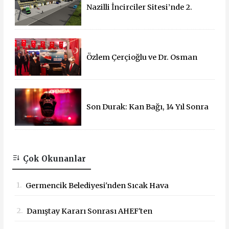
Nazilli İncirciler Sitesi’nde 2.
Parsel İçin İhale Süreci Başladı
Özlem Çerçioğlu ve Dr. Osman
Varol'dan 15 Temmuz Çadırına
Ziyaret
Son Durak: Kan Bağı, 14 Yıl Sonra
Sinemalarda!
Çok Okunanlar
1.
Germencik Belediyesi'nden Sıcak Hava
Mesaisi Düzenlemesi
2.
Danıştay Kararı Sonrası AHEF'ten
Bakanlığa: "Yargı Kararlarına Uyun"