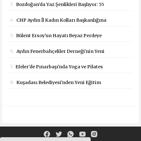
3.
Bozdoğan’da Yaz Şenlikleri Başlıyor: 55
Çağrısı
Mahallede Çocuklar Eğlenceyle Buluşacak
4.
CHP Aydın İl Kadın Kolları Başkanlığına
Dilek Kılıç Atandı
5.
Bülent Ersoy'un Hayatı Beyaz Perdeye
Taşınıyor!
6.
Aydın Fenerbahçeliler Derneği'nin Yeni
Başkanı İbrahim Kaya Oldu
7.
Efeler'de Pınarbaşı'nda Yoga ve Pilates
Buluşması
8.
Kuşadası Belediyesi'nden Yeni Eğitim
Yılında Öğrencilere Üçlü Destek