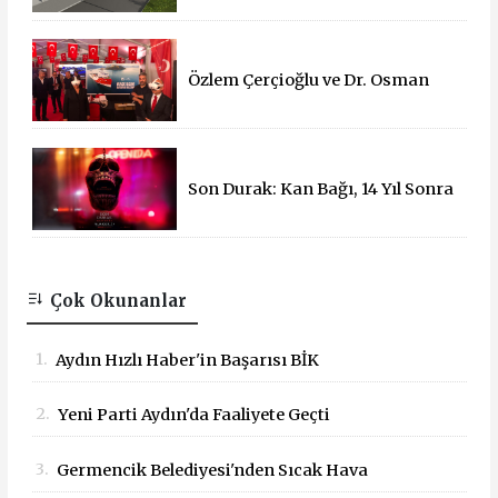
Özlem Çerçioğlu ve Dr. Osman
Varol'dan 15 Temmuz Çadırına
Ziyaret
Son Durak: Kan Bağı, 14 Yıl Sonra
Sinemalarda!
Çok Okunanlar
1.
Aydın Hızlı Haber'in Başarısı BİK
Tarafından Tescillendi
2.
Yeni Parti Aydın'da Faaliyete Geçti
3.
Germencik Belediyesi'nden Sıcak Hava