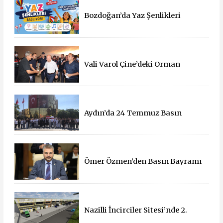
Bozdoğan’da Yaz Şenlikleri
Başlıyor: 55 Mahallede Çocuklar
Eğlenceyle Buluşacak
Vali Varol Çine’deki Orman
Yangınını Yerinde İnceledi
Aydın’da 24 Temmuz Basın
Bayramı Kutlandı
Ömer Özmen’den Basın Bayramı
mesajı
Nazilli İncirciler Sitesi’nde 2.
Parsel İçin İhale Süreci Başladı