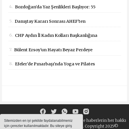
Mesaisi Düzenlemesi
4.
Bozdoğan’da Yaz Şenlikleri Başlıyor: 55
Mahallede Çocuklar Eğlenceyle Buluşacak
5.
Danıştay Kararı Sonrası AHEF'ten
Bakanlığa: "Yargı Kararlarına Uyun"
6.
CHP Aydın İl Kadın Kolları Başkanlığına
Çağrısı
Dilek Kılıç Atandı
7.
Bülent Ersoy'un Hayatı Beyaz Perdeye
Taşınıyor!
8.
Efeler'de Pınarbaşı'nda Yoga ve Pilates
Buluşması
Sitemizde bulunan yazı , video, fotoğraf ve haberlerin her hakkı
Sitemizden en iyi şekilde faydalanabilmeniz
saklıdır. izinsiz içerikler kullanılamaz. Copyright 2025©
için çerezler kullanılmaktadır. Bu siteye giriş