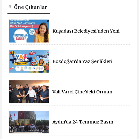
Öne Çıkanlar
Kuşadası Belediyesi'nden Yeni
Eğitim Yılında Öğrencilere Üçlü
Destek
Bozdoğan’da Yaz Şenlikleri
Başlıyor: 55 Mahallede Çocuklar
Eğlenceyle Buluşacak
Vali Varol Çine’deki Orman
Yangınını Yerinde İnceledi
Aydın’da 24 Temmuz Basın
Bayramı Kutlandı