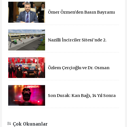
Ömer Özmen’den Basın Bayramı
mesajı
Nazilli İncirciler Sitesi’nde 2.
Parsel İçin İhale Süreci Başladı
Özlem Çerçioğlu ve Dr. Osman
Varol'dan 15 Temmuz Çadırına
Ziyaret
Son Durak: Kan Bağı, 14 Yıl Sonra
Sinemalarda!
Çok Okunanlar