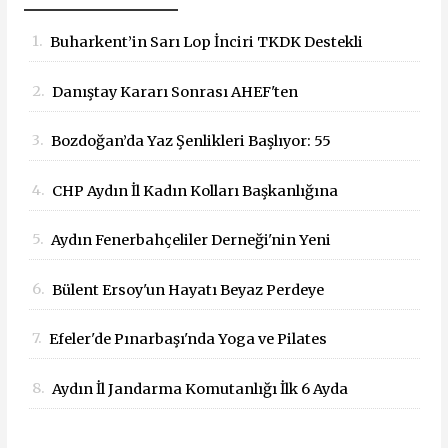
1.
Buharkent’in Sarı Lop İnciri TKDK Destekli
Mobil Büfeyle Tanıtıldı
2.
Danıştay Kararı Sonrası AHEF'ten
Bakanlığa: "Yargı Kararlarına Uyun"
3.
Bozdoğan’da Yaz Şenlikleri Başlıyor: 55
Çağrısı
Mahallede Çocuklar Eğlenceyle Buluşacak
4.
CHP Aydın İl Kadın Kolları Başkanlığına
Dilek Kılıç Atandı
5.
Aydın Fenerbahçeliler Derneği'nin Yeni
Başkanı İbrahim Kaya Oldu
6.
Bülent Ersoy'un Hayatı Beyaz Perdeye
Taşınıyor!
7.
Efeler'de Pınarbaşı'nda Yoga ve Pilates
Buluşması
8.
Aydın İl Jandarma Komutanlığı İlk 6 Ayda
Suçla Mücadelede Dikkat Çeken Başarılar
Elde Etti