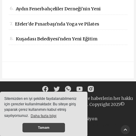
Taşınıyor!
6.
Aydın Fenerbahçeliler Derneği'nin Yeni
Başkanı İbrahim Kaya Oldu
7.
Efeler'de Pınarbaşı'nda Yoga ve Pilates
Buluşması
8.
Kuşadası Belediyesi'nden Yeni Eğitim
Yılında Öğrencilere Üçlü Destek
Sitemizde bulunan yazı , video, fotoğraf ve haberlerin her hakkı
Sitemizden en iyi şekilde faydalanabilmeniz
saklıdır. izinsiz içerikler kullanılamaz. Copyright 2025©
için çerezler kullanılmaktadır. Bu siteye giriş
yaparak çerez kullanımını kabul etmiş
sayılıyorsunuz.
Daha fazla bilgi
Haber Yazılımı:
Web Aksiyon
haber yazılımı
haber paketi
haber scripti
haber yazılım
haber
Tamam
script