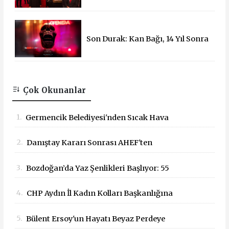
Ziyaret
Son Durak: Kan Bağı, 14 Yıl Sonra
Sinemalarda!
Çok Okunanlar
1.
Germencik Belediyesi'nden Sıcak Hava
Mesaisi Düzenlemesi
2.
Danıştay Kararı Sonrası AHEF'ten
Bakanlığa: "Yargı Kararlarına Uyun"
3.
Bozdoğan’da Yaz Şenlikleri Başlıyor: 55
Çağrısı
Mahallede Çocuklar Eğlenceyle Buluşacak
4.
CHP Aydın İl Kadın Kolları Başkanlığına
Dilek Kılıç Atandı
5.
Bülent Ersoy'un Hayatı Beyaz Perdeye