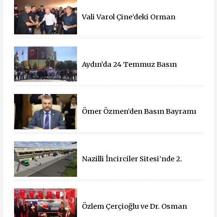
Vali Varol Çine’deki Orman
Yangınını Yerinde İnceledi
Aydın’da 24 Temmuz Basın
Bayramı Kutlandı
Ömer Özmen’den Basın Bayramı
mesajı
Nazilli İncirciler Sitesi’nde 2.
Parsel İçin İhale Süreci Başladı
Özlem Çerçioğlu ve Dr. Osman
Varol'dan 15 Temmuz Çadırına