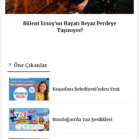
Bülent Ersoy'un Hayatı Beyaz Perdeye
Taşınıyor!
Öne Çıkanlar
Kuşadası Belediyesi'nden Yeni
Eğitim Yılında Öğrencilere Üçlü
Destek
Bozdoğan’da Yaz Şenlikleri
Başlıyor: 55 Mahallede Çocuklar
Eğlenceyle Buluşacak